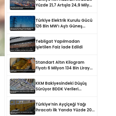
Yüzde 21,7 Artışla 24,9 Milyar
Dolara Ulaştı
Türkiye Elektrik Kurulu Gücü
126 Bin MW’ı Aştı Güneş
Enerjisi Payı Yüzde 21,6’ya
Yükseldi
Tebligat Yapılmadan
İşletilen Faiz İade Edildi
Standart Altın Kilogram
Fiyatı 6 Milyon 134 Bin Liraya
Düştü
KKM Bakiyesindeki Düşüş
Sürüyor BDDK Verileri
Açıklanıyor
Türkiye’nin Ayçiçeği Yağı
İhracatı İlk Yarıda Yüzde 20
Arttı