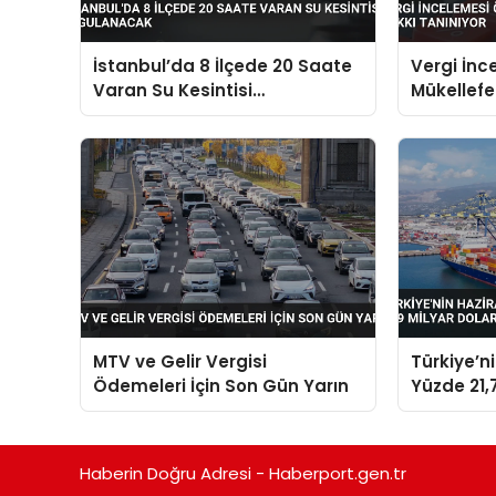
İstanbul’da 8 İlçede 20 Saate
Vergi İnc
Varan Su Kesintisi
Mükellefe
Uygulanacak
Tanınıyor
MTV ve Gelir Vergisi
Türkiye’n
Ödemeleri İçin Son Gün Yarın
Yüzde 21,7
Dolara Ul
Haberin Doğru Adresi - Haberport.gen.tr