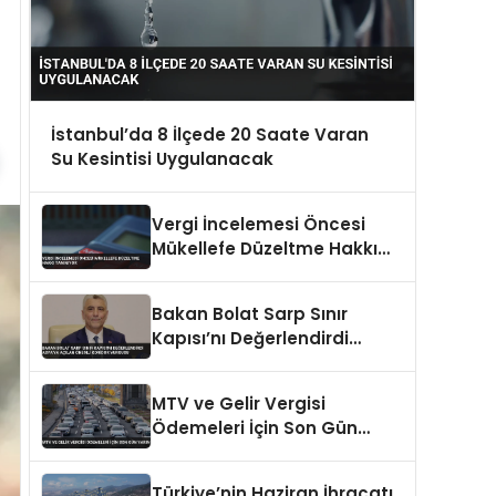
İstanbul’da 8 İlçede 20 Saate Varan
Su Kesintisi Uygulanacak
Vergi İncelemesi Öncesi
Mükellefe Düzeltme Hakkı
Tanınıyor
Bakan Bolat Sarp Sınır
Kapısı’nı Değerlendirdi
Asya’ya Açılan Önemli
Koridor Vurgusu
MTV ve Gelir Vergisi
Ödemeleri İçin Son Gün
Yarın
Türkiye’nin Haziran İhracatı