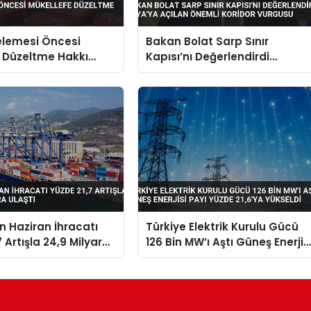
elemesi Öncesi
Bakan Bolat Sarp Sınır
 Düzeltme Hakkı
Kapısı’nı Değerlendirdi
Asya’ya Açılan Önemli Korido
Vurgusu
in Haziran İhracatı
Türkiye Elektrik Kurulu Gücü
 Artışla 24,9 Milyar
126 Bin MW’ı Aştı Güneş Enerjis
aştı
Payı Yüzde 21,6’ya Yükseldi