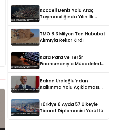
Kocaeli Deniz Yolu Araç
Taşımacılığında Yılın İlk
Yarısında Liderliğini
Sürdürdü
TMO 8.3 Milyon Ton Hububat
Alımıyla Rekor Kırdı
Kara Para ve Terör
Finansmanıyla Mücadelede
Yeni Strateji Belgesi
Yayınlandı
Bakan Uraloğlu’ndan
Kalkınma Yolu Açıklaması
Başlama Ümidi
Türkiye 6 Ayda 57 Ülkeyle
Ticaret Diplomasisi Yürüttü