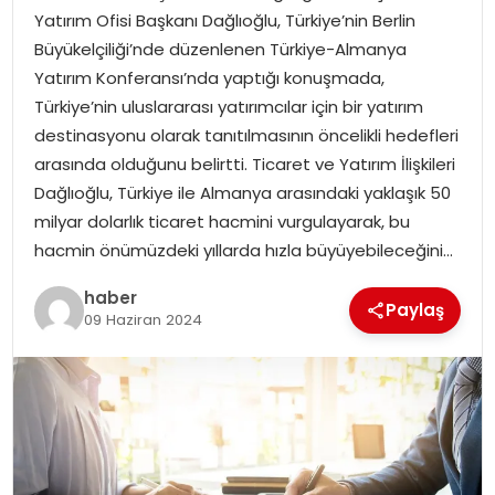
Yatırım Ofisi Başkanı Dağlıoğlu, Türkiye’nin Berlin
Büyükelçiliği’nde düzenlenen Türkiye-Almanya
SPOR
Yatırım Konferansı’nda yaptığı konuşmada,
Türkiye’nin uluslararası yatırımcılar için bir yatırım
EĞITIM
destinasyonu olarak tanıtılmasının öncelikli hedefleri
arasında olduğunu belirtti. Ticaret ve Yatırım İlişkileri
OTOMOBIL
Dağlıoğlu, Türkiye ile Almanya arasındaki yaklaşık 50
milyar dolarlık ticaret hacmini vurgulayarak, bu
TEKNOLOJI
hacmin önümüzdeki yıllarda hızla büyüyebileceğini…
EKONOMI
haber
Paylaş
09 Haziran 2024