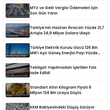
MTV ve Gelir Vergisi Ödemeleri İçin
Son Gün Yarın
Türkiye’nin Haziran İhracatı Yüzde 21,7
Artışla 24,9 Milyar Dolara Ulaştı
Türkiye Elektrik Kurulu Gücü 126 Bin
MW’ı Aştı Güneş Enerjisi Payı Yüzde
21,6’ya Yükseldi
Tebligat Yapılmadan İşletilen Faiz
İade Edildi
Standart Altın Kilogram Fiyatı 6
Milyon 134 Bin Liraya Düştü
KKM Bakiyesindeki Düşüş Sürüyor