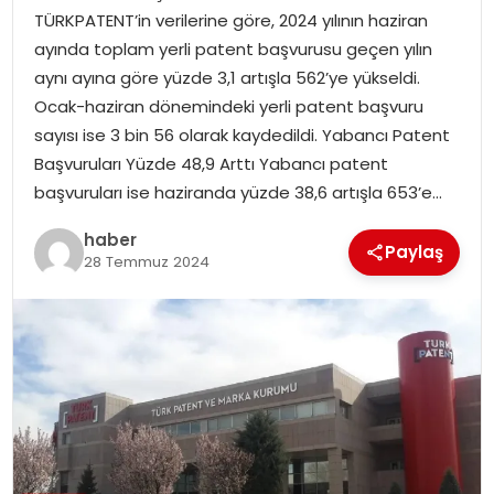
TÜRKPATENT’in verilerine göre, 2024 yılının haziran
ayında toplam yerli patent başvurusu geçen yılın
SPOR
aynı ayına göre yüzde 3,1 artışla 562’ye yükseldi.
Ocak-haziran dönemindeki yerli patent başvuru
EĞITIM
sayısı ise 3 bin 56 olarak kaydedildi. Yabancı Patent
Başvuruları Yüzde 48,9 Arttı Yabancı patent
OTOMOBIL
başvuruları ise haziranda yüzde 38,6 artışla 653’e…
TEKNOLOJI
haber
Paylaş
28 Temmuz 2024
EKONOMI