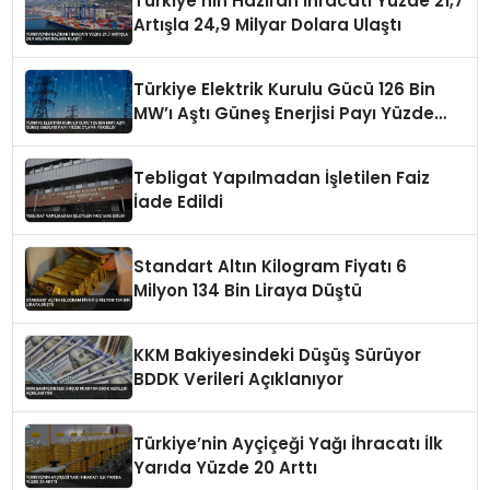
Türkiye’nin Haziran İhracatı Yüzde 21,7
Artışla 24,9 Milyar Dolara Ulaştı
Türkiye Elektrik Kurulu Gücü 126 Bin
MW’ı Aştı Güneş Enerjisi Payı Yüzde
21,6’ya Yükseldi
Tebligat Yapılmadan İşletilen Faiz
İade Edildi
Standart Altın Kilogram Fiyatı 6
Milyon 134 Bin Liraya Düştü
KKM Bakiyesindeki Düşüş Sürüyor
BDDK Verileri Açıklanıyor
Türkiye’nin Ayçiçeği Yağı İhracatı İlk
Yarıda Yüzde 20 Arttı