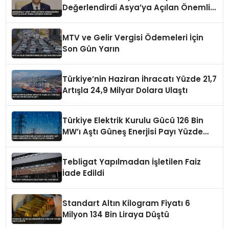
Değerlendirdi Asya’ya Açılan Önemli
Koridor Vurgusu
MTV ve Gelir Vergisi Ödemeleri İçin
Son Gün Yarın
Türkiye’nin Haziran İhracatı Yüzde 21,7
Artışla 24,9 Milyar Dolara Ulaştı
Türkiye Elektrik Kurulu Gücü 126 Bin
MW’ı Aştı Güneş Enerjisi Payı Yüzde
21,6’ya Yükseldi
Tebligat Yapılmadan İşletilen Faiz
İade Edildi
Standart Altın Kilogram Fiyatı 6
Milyon 134 Bin Liraya Düştü