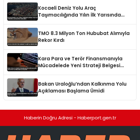
Kocaeli Deniz Yolu Araç
Taşımacılığında Yılın İlk Yarısında
Liderliğini Sürdürdü
TMO 8.3 Milyon Ton Hububat Alımıyla
Rekor Kırdı
Kara Para ve Terör Finansmanıyla
Mücadelede Yeni Strateji Belgesi
Yayınlandı
Bakan Uraloğlu’ndan Kalkınma Yolu
Açıklaması Başlama Ümidi
Haberin Doğru Adresi - Haberport.gen.tr