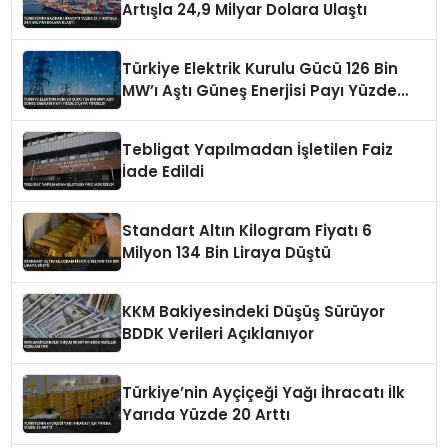
Artışla 24,9 Milyar Dolara Ulaştı
Türkiye Elektrik Kurulu Gücü 126 Bin
MW’ı Aştı Güneş Enerjisi Payı Yüzde
21,6’ya Yükseldi
Tebligat Yapılmadan İşletilen Faiz
İade Edildi
Standart Altın Kilogram Fiyatı 6
Milyon 134 Bin Liraya Düştü
KKM Bakiyesindeki Düşüş Sürüyor
BDDK Verileri Açıklanıyor
Türkiye’nin Ayçiçeği Yağı İhracatı İlk
Yarıda Yüzde 20 Arttı