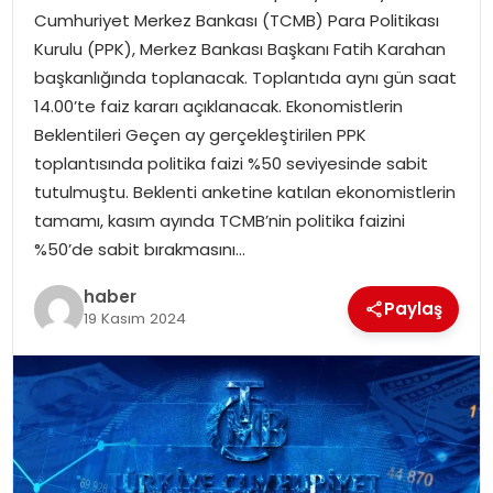
Cumhuriyet Merkez Bankası (TCMB) Para Politikası
Kurulu (PPK), Merkez Bankası Başkanı Fatih Karahan
SPOR
başkanlığında toplanacak. Toplantıda aynı gün saat
14.00’te faiz kararı açıklanacak. Ekonomistlerin
EĞITIM
Beklentileri Geçen ay gerçekleştirilen PPK
toplantısında politika faizi %50 seviyesinde sabit
OTOMOBIL
tutulmuştu. Beklenti anketine katılan ekonomistlerin
tamamı, kasım ayında TCMB’nin politika faizini
TEKNOLOJI
%50’de sabit bırakmasını…
EKONOMI
haber
Paylaş
19 Kasım 2024