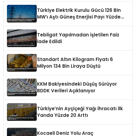
Türkiye Elektrik Kurulu Gücü 126 Bin
MW’ı Aştı Güneş Enerjisi Payı Yüzde
21,6’ya Yükseldi
Tebligat Yapılmadan İşletilen Faiz
İade Edildi
Standart Altın Kilogram Fiyatı 6
Milyon 134 Bin Liraya Düştü
KKM Bakiyesindeki Düşüş Sürüyor
BDDK Verileri Açıklanıyor
Türkiye’nin Ayçiçeği Yağı İhracatı İlk
Yarıda Yüzde 20 Arttı
Kocaeli Deniz Yolu Araç