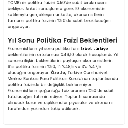
TCMB’nin politika faizini %50’de sabit bırakmasını
bekliyor. Anket sonuçlarına göre, 10 ekonomistin
katılımıyla gerçekleşen ankette, ekonomistlerin
tamamı politika faizinin %50’de sabit bırakılacağını
öngörüyor.
Yıl Sonu Politika Faizi Beklentileri
Ekonomistlerin yıl sonu politika faizi
1xbet türkiye
beklentilerinin ortalaması %49,10 olarak hesaplandı. Yıl
sonuna ilişkin beklentilerini paylaşan ekonomistlerin
6’sı politika faizinin %50, 1’i %48,5 ve 3’ü %47,5
olacağını öngörüyor.
Özetle,
Türkiye Cumhuriyet
Merkez Bankası Para Politikası Kurulu’nun toplantısında
politika faizinde bir değişiklik beklenmiyor.
Ekonomistlerin çoğunluğu faiz oranının %50’de sabit
tutulacağını tahmin ediyor. Toplantı sonrasında
alınacak karar ve açıklamalar piyasalar ve ekonomi
tarafından yakından takip edilecek.