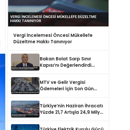
Vergi İncelemesi Öncesi Mükellefe
Düzeltme Hakkı Tanınıyor
Bakan Bolat Sarp Sınır
Kapısı’nı Değerlendirdi
Asya’ya Açılan Önemli
Koridor Vurgusu
MTV ve Gelir Vergisi
Ödemeleri İçin Son Gün
Yarın
Türkiye’nin Haziran İhracatı
Yüzde 21,7 Artışla 24,9 Milyar
Dolara Ulaştı
Türkiye Elektrik Kurulu Gücü