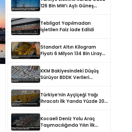
126 Bin MW’ı Aştı Güneş
Enerjisi Payı Yüzde 21,6’ya
Yükseldi
Tebligat Yapılmadan
İşletilen Faiz İade Edildi
Standart Altın Kilogram
Fiyatı 6 Milyon 134 Bin Liraya
Düştü
KKM Bakiyesindeki Düşüş
Sürüyor BDDK Verileri
Açıklanıyor
Türkiye’nin Ayçiçeği Yağı
İhracatı İlk Yarıda Yüzde 20
Arttı
Kocaeli Deniz Yolu Araç
Taşımacılığında Yılın İlk
Yarısında Liderliğini