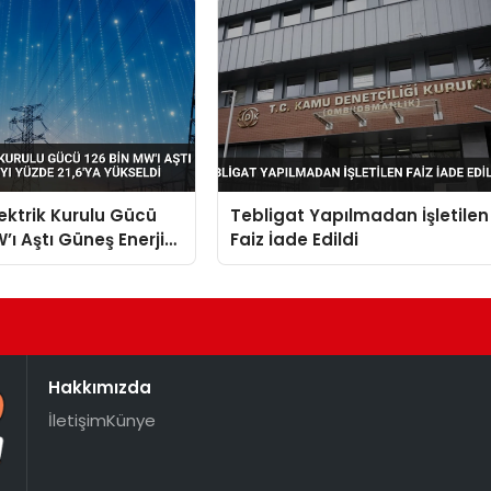
lektrik Kurulu Gücü
Tebligat Yapılmadan İşletilen
’ı Aştı Güneş Enerjisi
Faiz İade Edildi
e 21,6’ya Yükseldi
Hakkımızda
İletişim
Künye