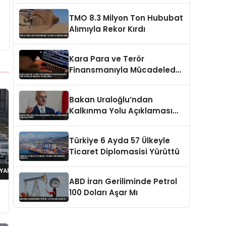
Sürdürdü
TMO 8.3 Milyon Ton Hububat
Alımıyla Rekor Kırdı
Kara Para ve Terör
Finansmanıyla Mücadelede
Yeni Strateji Belgesi
Yayınlandı
Bakan Uraloğlu’ndan
Kalkınma Yolu Açıklaması
Başlama Ümidi
Türkiye 6 Ayda 57 Ülkeyle
Ticaret Diplomasisi Yürüttü
ABD İran Geriliminde Petrol
100 Doları Aşar Mı