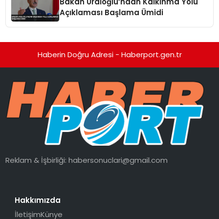
Bakan Uraloğlu’ndan Kalkınma Yolu
Açıklaması Başlama Ümidi
Haberin Doğru Adresi - Haberport.gen.tr
Reklam & İşbirliği:
habersonuclari@gmail.com
Hakkımızda
İletişim
Künye