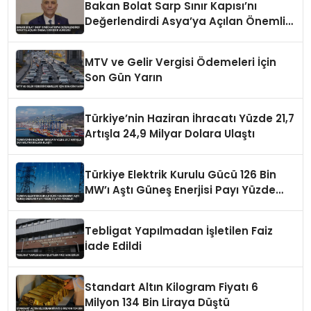
Bakan Bolat Sarp Sınır Kapısı’nı
Değerlendirdi Asya’ya Açılan Önemli
Koridor Vurgusu
MTV ve Gelir Vergisi Ödemeleri İçin
Son Gün Yarın
Türkiye’nin Haziran İhracatı Yüzde 21,7
Artışla 24,9 Milyar Dolara Ulaştı
Türkiye Elektrik Kurulu Gücü 126 Bin
MW’ı Aştı Güneş Enerjisi Payı Yüzde
21,6’ya Yükseldi
Tebligat Yapılmadan İşletilen Faiz
İade Edildi
Standart Altın Kilogram Fiyatı 6
Milyon 134 Bin Liraya Düştü