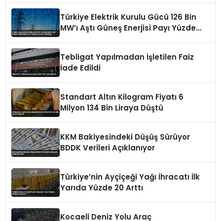
Türkiye Elektrik Kurulu Gücü 126 Bin
MW’ı Aştı Güneş Enerjisi Payı Yüzde
21,6’ya Yükseldi
Tebligat Yapılmadan İşletilen Faiz
İade Edildi
Standart Altın Kilogram Fiyatı 6
Milyon 134 Bin Liraya Düştü
KKM Bakiyesindeki Düşüş Sürüyor
BDDK Verileri Açıklanıyor
Türkiye’nin Ayçiçeği Yağı İhracatı İlk
Yarıda Yüzde 20 Arttı
Kocaeli Deniz Yolu Araç