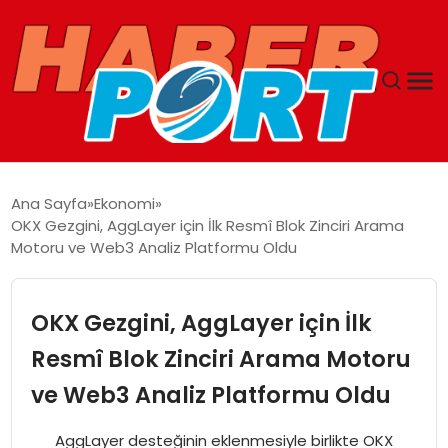
ANASAYFA
Ana Sayfa
Ekonomi
OKX Gezgini, AggLayer için İlk Resmî Blok Zinciri Arama
GUNCEL
Motoru ve Web3 Analiz Platformu Oldu
YAŞAM
OKX Gezgini, AggLayer için İlk
SAĞLIK
Resmî Blok Zinciri Arama Motoru
ve Web3 Analiz Platformu Oldu
SPOR
AggLayer desteğinin eklenmesiyle birlikte OKX
MAGAZIN