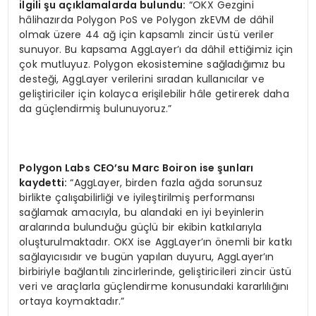
ilgili şu açıklamalarda bulundu:
“OKX Gezgini
hâlihazırda Polygon PoS ve Polygon zkEVM de dâhil
olmak üzere 44 ağ için kapsamlı zincir üstü veriler
sunuyor. Bu kapsama AggLayer’ı da dâhil ettiğimiz için
çok mutluyuz. Polygon ekosistemine sağladığımız bu
desteği, AggLayer verilerini sıradan kullanıcılar ve
geliştiriciler için kolayca erişilebilir hâle getirerek daha
da güçlendirmiş bulunuyoruz.”
Polygon Labs CEO
’
su Marc Boiron ise şunları
kaydetti:
“AggLayer, birden fazla ağda sorunsuz
birlikte çalışabilirliği ve iyileştirilmiş performansı
sağlamak amacıyla, bu alandaki en iyi beyinlerin
aralarında bulunduğu güçlü bir ekibin katkılarıyla
oluşturulmaktadır. OKX ise AggLayer’ın önemli bir katkı
sağlayıcısıdır ve bugün yapılan duyuru, AggLayer’ın
birbiriyle bağlantılı zincirlerinde, geliştiricileri zincir üstü
veri ve araçlarla güçlendirme konusundaki kararlılığını
ortaya koymaktadır.”