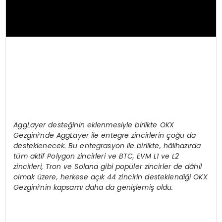
AggLayer deste
ğinin eklenmesiyle birlikte OKX
Gezgini
’
nde AggLayer ile entegre zincirlerin çoğu da
desteklenecek. Bu entegrasyon ile birlikte, hâlihazırda
tüm aktif Polygon zincirleri ve BTC, EVM L1 ve L2
zincirleri, Tron ve Solana gibi popüler zincirler de dâhil
olmak üzere, herkese açık 44 zincirin desteklendiği OKX
Gezgini
’
nin kapsamı daha da genişlemiş oldu.