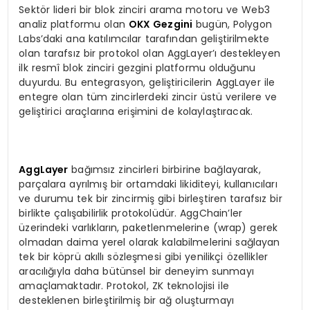
Sektör lideri bir blok zinciri arama motoru ve Web3
analiz platformu olan
OKX Gezgini
bugün, Polygon
Labs’daki ana katılımcılar tarafından geliştirilmekte
olan tarafsız bir protokol olan AggLayer’ı destekleyen
ilk resmî blok zinciri gezgini platformu olduğunu
duyurdu. Bu entegrasyon, geliştiricilerin AggLayer ile
entegre olan tüm zincirlerdeki zincir üstü verilere ve
geliştirici araçlarına erişimini de kolaylaştıracak.
AggLayer
bağımsız zincirleri birbirine bağlayarak,
parçalara ayrılmış bir ortamdaki likiditeyi, kullanıcıları
ve durumu tek bir zincirmiş gibi birleştiren tarafsız bir
birlikte çalışabilirlik protokolüdür. AggChain’ler
üzerindeki varlıkların, paketlenmelerine (wrap) gerek
olmadan daima yerel olarak kalabilmelerini sağlayan
tek bir köprü akıllı sözleşmesi gibi yenilikçi özellikler
aracılığıyla daha bütünsel bir deneyim sunmayı
amaçlamaktadır. Protokol, ZK teknolojisi ile
desteklenen birleştirilmiş bir ağ oluşturmayı