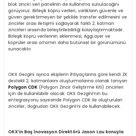
blok zinciri veri panelinin de kullanıma sunulacağını
görüyoruz. Birleşik köprü verileri, varlıkların güvenle ve
güven gerektirmeyen bir şekilde transfer edilmesini ve
zincirler arası iletişimi sağlayarak farklı 2. katman
zincirleri arasında birleştirilebilirliği kolaylaştırmaktadır.
Birleşik köprü verilerinin eklenmesi, AggLayer ve
köprüler arası ortamın daha bütünsel bir görünümünü
sunacaktır.
OKX Gezgini ayrıca ekiplerin ihtiyaçlarına göre kendi ZK
destekli 2. katmanlarını oluşturmalarına olanak tanıyan
Polygon CDK
(Polygon Zincir Geliştirme Kiti) zincirleri
için de kullanılabilir olacak. OKX Gezgini’nin bu
entegrasyonu sayesinde Polygon CDK ile oluşturulan
zincirler, doğrudan OKX Gezgini’ni de kullanabilecek.
OKX
’
in Ba
ş İnovasyon Direkt
ö
rü Jason Lau konuyla