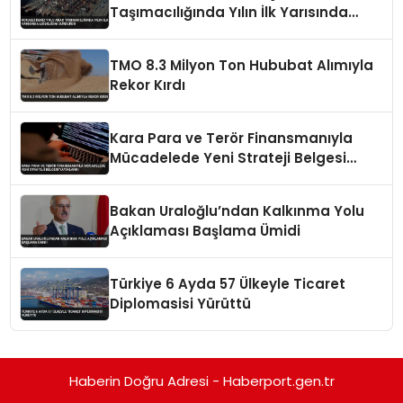
Taşımacılığında Yılın İlk Yarısında
Liderliğini Sürdürdü
TMO 8.3 Milyon Ton Hububat Alımıyla
Rekor Kırdı
Kara Para ve Terör Finansmanıyla
Mücadelede Yeni Strateji Belgesi
Yayınlandı
Bakan Uraloğlu’ndan Kalkınma Yolu
Açıklaması Başlama Ümidi
Türkiye 6 Ayda 57 Ülkeyle Ticaret
Diplomasisi Yürüttü
Haberin Doğru Adresi - Haberport.gen.tr