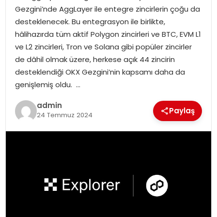
Gezgini’nde AggLayer ile entegre zincirlerin çoğu da
desteklenecek. Bu entegrasyon ile birlikte,
SPOR
hâlihazırda tüm aktif Polygon zincirleri ve BTC, EVM L1
ve L2 zincirleri, Tron ve Solana gibi popüler zincirler
EĞITIM
de dâhil olmak üzere, herkese açık 44 zincirin
desteklendiği OKX Gezgini’nin kapsamı daha da
OTOMOBIL
genişlemiş oldu. …
TEKNOLOJI
admin
Paylaş
24 Temmuz 2024
EKONOMI