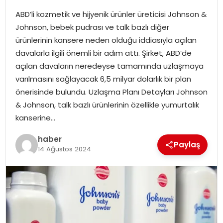
ABD’li kozmetik ve hijyenik ürünler üreticisi Johnson &
SPOR
Johnson, bebek pudrası ve talk bazlı diğer
ürünlerinin kansere neden olduğu iddiasıyla açılan
EĞITIM
davalarla ilgili önemli bir adım attı. Şirket, ABD’de
açılan davaların neredeyse tamamında uzlaşmaya
OTOMOBIL
varılmasını sağlayacak 6,5 milyar dolarlık bir plan
önerisinde bulundu. Uzlaşma Planı Detayları Johnson
TEKNOLOJI
& Johnson, talk bazlı ürünlerinin özellikle yumurtalık
kanserine…
EKONOMI
haber
Paylaş
14 Ağustos 2024