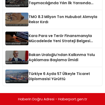
Taşımacılığında Yılın İlk Yarısında
Liderliğini Sürdürdü
TMO 8.3 Milyon Ton Hububat Alımıyla
Rekor Kırdı
Kara Para ve Terör Finansmanıyla
Mücadelede Yeni Strateji Belgesi
Yayınlandı
Bakan Uraloğlu’ndan Kalkınma Yolu
Açıklaması Başlama Ümidi
Türkiye 6 Ayda 57 Ülkeyle Ticaret
Diplomasisi Yürüttü
Haberin Doğru Adresi - Haberport.gen.tr