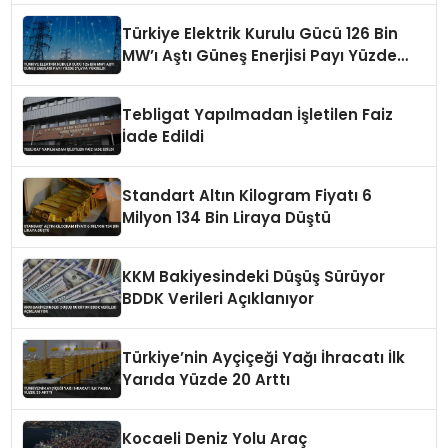
Türkiye Elektrik Kurulu Gücü 126 Bin
MW’ı Aştı Güneş Enerjisi Payı Yüzde
21,6’ya Yükseldi
Tebligat Yapılmadan İşletilen Faiz
İade Edildi
Standart Altın Kilogram Fiyatı 6
Milyon 134 Bin Liraya Düştü
KKM Bakiyesindeki Düşüş Sürüyor
BDDK Verileri Açıklanıyor
Türkiye’nin Ayçiçeği Yağı İhracatı İlk
Yarıda Yüzde 20 Arttı
Kocaeli Deniz Yolu Araç