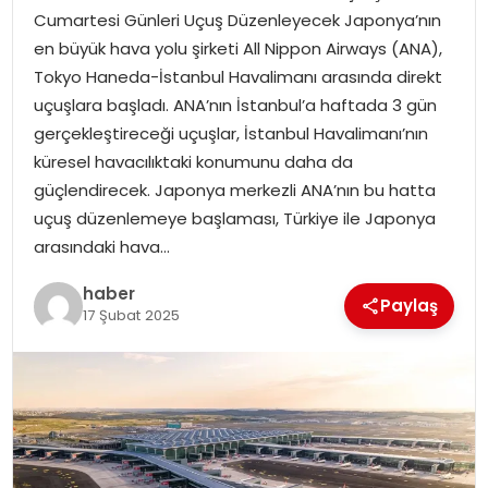
Cumartesi Günleri Uçuş Düzenleyecek Japonya’nın
en büyük hava yolu şirketi All Nippon Airways (ANA),
SPOR
Tokyo Haneda-İstanbul Havalimanı arasında direkt
uçuşlara başladı. ANA’nın İstanbul’a haftada 3 gün
EĞITIM
gerçekleştireceği uçuşlar, İstanbul Havalimanı’nın
küresel havacılıktaki konumunu daha da
OTOMOBIL
güçlendirecek. Japonya merkezli ANA’nın bu hatta
uçuş düzenlemeye başlaması, Türkiye ile Japonya
TEKNOLOJI
arasındaki hava…
EKONOMI
haber
Paylaş
17 Şubat 2025