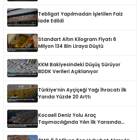
21,6’ya Yükseldi
Tebligat Yapılmadan İşletilen Faiz
İade Edildi
Standart Altın Kilogram Fiyatı 6
Milyon 134 Bin Liraya Düştü
KKM Bakiyesindeki Düşüş Sürüyor
BDDK Verileri Açıklanıyor
Türkiye’nin Ayçiçeği Yağı İhracatı İlk
Yarıda Yüzde 20 Arttı
Kocaeli Deniz Yolu Araç
Taşımacılığında Yılın İlk Yarısında
Liderliğini Sürdürdü