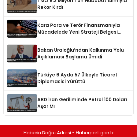
TMO 8.3 Milyon Ton Hububat Alımıyla
Rekor Kırdı
Kara Para ve Terör Finansmanıyla
Mücadelede Yeni Strateji Belgesi
Yayınlandı
Bakan Uraloğlu’ndan Kalkınma Yolu
Açıklaması Başlama Ümidi
Türkiye 6 Ayda 57 Ülkeyle Ticaret
Diplomasisi Yürüttü
ABD İran Geriliminde Petrol 100 Doları
Aşar Mı
Haberin Doğru Adresi - Haberport.gen.tr