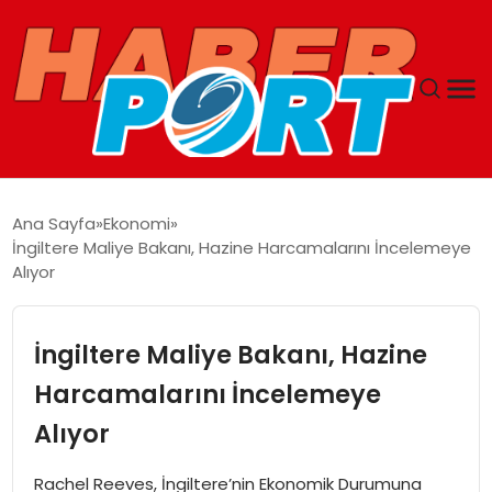
ANASAYFA
Ana Sayfa
Ekonomi
İngiltere Maliye Bakanı, Hazine Harcamalarını İncelemeye
GUNCEL
Alıyor
YAŞAM
İngiltere Maliye Bakanı, Hazine
SAĞLIK
Harcamalarını İncelemeye
Alıyor
SPOR
Rachel Reeves, İngiltere’nin Ekonomik Durumuna
MAGAZIN