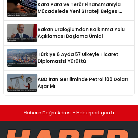
Kara Para ve Terör Finansmanıyla
Mücadelede Yeni Strateji Belgesi
Yayınlandı
Bakan Uraloğlu’ndan Kalkınma Yolu
Açıklaması Başlama Ümidi
Türkiye 6 Ayda 57 Ülkeyle Ticaret
Diplomasisi Yürüttü
ABD İran Geriliminde Petrol 100 Doları
Aşar Mı
Haberin Doğru Adresi - Haberport.gen.tr