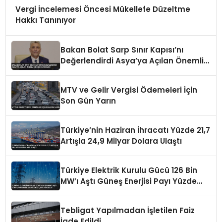
Vergi İncelemesi Öncesi Mükellefe Düzeltme
Hakkı Tanınıyor
Bakan Bolat Sarp Sınır Kapısı’nı
Değerlendirdi Asya’ya Açılan Önemli
Koridor Vurgusu
MTV ve Gelir Vergisi Ödemeleri İçin
Son Gün Yarın
Türkiye’nin Haziran İhracatı Yüzde 21,7
Artışla 24,9 Milyar Dolara Ulaştı
Türkiye Elektrik Kurulu Gücü 126 Bin
MW’ı Aştı Güneş Enerjisi Payı Yüzde
21,6’ya Yükseldi
Tebligat Yapılmadan İşletilen Faiz
İade Edildi