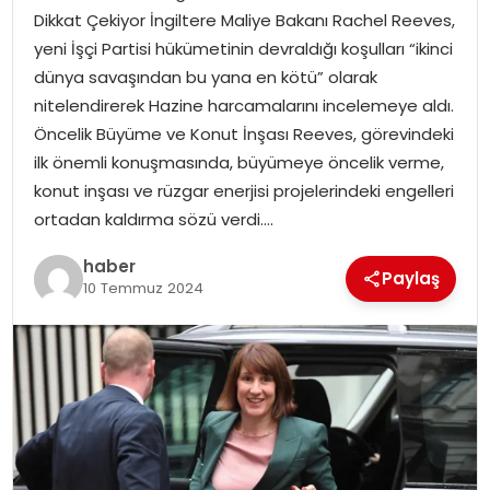
Dikkat Çekiyor İngiltere Maliye Bakanı Rachel Reeves,
yeni İşçi Partisi hükümetinin devraldığı koşulları “ikinci
SPOR
dünya savaşından bu yana en kötü” olarak
nitelendirerek Hazine harcamalarını incelemeye aldı.
EĞITIM
Öncelik Büyüme ve Konut İnşası Reeves, görevindeki
ilk önemli konuşmasında, büyümeye öncelik verme,
OTOMOBIL
konut inşası ve rüzgar enerjisi projelerindeki engelleri
ortadan kaldırma sözü verdi….
TEKNOLOJI
haber
Paylaş
EKONOMI
10 Temmuz 2024