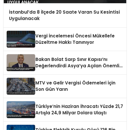
İstanbul’da 8 İlçede 20 Saate Varan Su Kesintisi
Uygulanacak
Vergi İncelemesi Öncesi Mükellefe
Düzeltme Hakkı Tanınıyor
Bakan Bolat Sarp Sınır Kapısı’nı
Değerlendirdi Asya’ya Açılan Önemli
Koridor Vurgusu
MTV ve Gelir Vergisi Ödemeleri İçin
Son Gün Yarın
Türkiye’nin Haziran İhracatı Yüzde 21,7
Artışla 24,9 Milyar Dolara Ulaştı
Türkiye Elektrik Kurulu Gücü 126 Bin