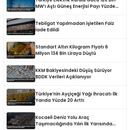
MW’ı Aştı Güneş Enerjisi Payı Yüzde
21,6’ya Yükseldi
Tebligat Yapılmadan İşletilen Faiz
İade Edildi
Standart Altın Kilogram Fiyatı 6
Milyon 134 Bin Liraya Düştü
KKM Bakiyesindeki Düşüş Sürüyor
BDDK Verileri Açıklanıyor
Türkiye’nin Ayçiçeği Yağı İhracatı İlk
Yarıda Yüzde 20 Arttı
Kocaeli Deniz Yolu Araç
Taşımacılığında Yılın İlk Yarısında