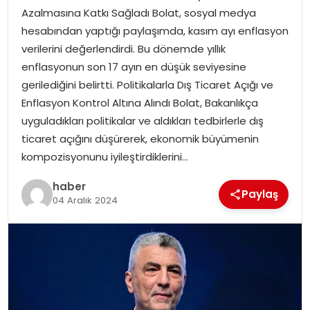
Azalmasına Katkı Sağladı Bolat, sosyal medya
hesabından yaptığı paylaşımda, kasım ayı enflasyon
SPOR
verilerini değerlendirdi. Bu dönemde yıllık
enflasyonun son 17 ayın en düşük seviyesine
EĞITIM
gerilediğini belirtti. Politikalarla Dış Ticaret Açığı ve
Enflasyon Kontrol Altına Alındı Bolat, Bakanlıkça
OTOMOBIL
uyguladıkları politikalar ve aldıkları tedbirlerle dış
ticaret açığını düşürerek, ekonomik büyümenin
TEKNOLOJI
kompozisyonunu iyileştirdiklerini…
EKONOMI
haber
Paylaş
04 Aralık 2024