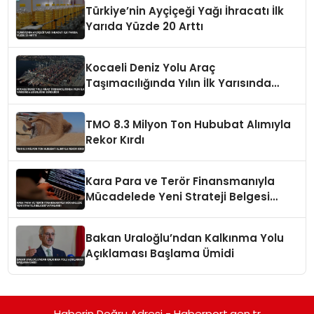
Türkiye’nin Ayçiçeği Yağı İhracatı İlk
Yarıda Yüzde 20 Arttı
Kocaeli Deniz Yolu Araç
Taşımacılığında Yılın İlk Yarısında
Liderliğini Sürdürdü
TMO 8.3 Milyon Ton Hububat Alımıyla
Rekor Kırdı
Kara Para ve Terör Finansmanıyla
Mücadelede Yeni Strateji Belgesi
Yayınlandı
Bakan Uraloğlu’ndan Kalkınma Yolu
Açıklaması Başlama Ümidi
Haberin Doğru Adresi - Haberport.gen.tr