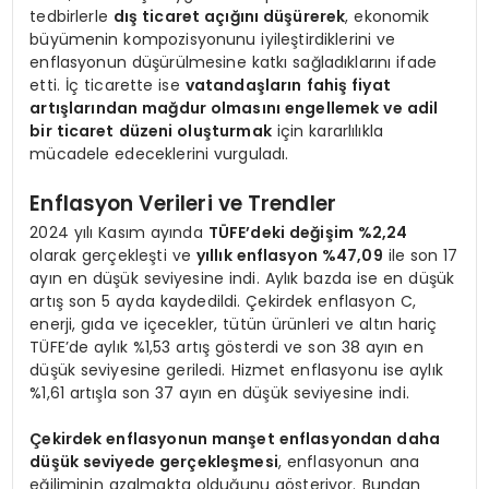
tedbirlerle
dış ticaret açığını düşürerek
, ekonomik
büyümenin kompozisyonunu iyileştirdiklerini ve
enflasyonun düşürülmesine katkı sağladıklarını ifade
etti. İç ticarette ise
vatandaşların fahiş fiyat
artışlarından mağdur olmasını engellemek ve adil
bir ticaret düzeni oluşturmak
için kararlılıkla
mücadele edeceklerini vurguladı.
Enflasyon Verileri ve Trendler
2024 yılı Kasım ayında
TÜFE’deki değişim %2,24
olarak gerçekleşti ve
yıllık enflasyon %47,09
ile son 17
ayın en düşük seviyesine indi. Aylık bazda ise en düşük
artış son 5 ayda kaydedildi. Çekirdek enflasyon C,
enerji, gıda ve içecekler, tütün ürünleri ve altın hariç
TÜFE’de aylık %1,53 artış gösterdi ve son 38 ayın en
düşük seviyesine geriledi. Hizmet enflasyonu ise aylık
%1,61 artışla son 37 ayın en düşük seviyesine indi.
Çekirdek enflasyonun manşet enflasyondan daha
düşük seviyede gerçekleşmesi
, enflasyonun ana
eğiliminin azalmakta olduğunu gösteriyor. Bundan