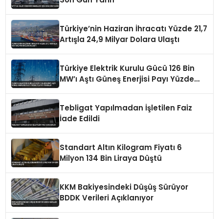
Türkiye’nin Haziran İhracatı Yüzde 21,7
Artışla 24,9 Milyar Dolara Ulaştı
Türkiye Elektrik Kurulu Gücü 126 Bin
MW’ı Aştı Güneş Enerjisi Payı Yüzde
21,6’ya Yükseldi
Tebligat Yapılmadan İşletilen Faiz
İade Edildi
Standart Altın Kilogram Fiyatı 6
Milyon 134 Bin Liraya Düştü
KKM Bakiyesindeki Düşüş Sürüyor
BDDK Verileri Açıklanıyor