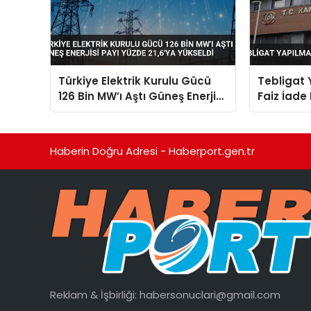
Türkiye Elektrik Kurulu Gücü
Tebligat 
126 Bin MW’ı Aştı Güneş Enerjisi
Faiz İade 
Payı Yüzde 21,6’ya Yükseldi
Haberin Doğru Adresi - Haberport.gen.tr
Reklam & İşbirliği:
habersonuclari@gmail.com