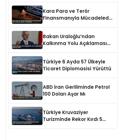
Kara Para ve Terör
Finansmanıyla Mücadelede
Yeni Strateji Belgesi
Yayınlandı
Bakan Uraloğlu’ndan
Kalkınma Yolu Açıklaması
Başlama Ümidi
Türkiye 6 Ayda 57 Ülkeyle
Ticaret Diplomasisi Yürüttü
ABD İran Geriliminde Petrol
100 Doları Aşar Mı
Türkiye Kruvaziyer
Turizminde Rekor Kırdı 5
Yılda Yolcu Sayısı 3 Katına
Çıktı