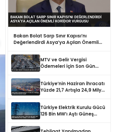
Bakan Bolat Sarp Sınır Kapısı’nı
Değerlendirdi Asya’ya Açılan Önemli
Koridor Vurgusu
MTV ve Gelir Vergisi
Ödemeleri İçin Son Gün
Yarın
Türkiye’nin Haziran İhracatı
Yüzde 21,7 Artışla 24,9 Milyar
Dolara Ulaştı
Türkiye Elektrik Kurulu Gücü
126 Bin MW’ı Aştı Güneş
Enerjisi Payı Yüzde 21,6’ya
Yükseldi
Tebligat Yapılmadan