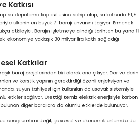
ye Katkısı
küp su depolama kapasitesine sahip olup, su kotunda 61,5
leriyle ülkenin en büyük 7. barajı unvanını taşıyor. Ermenek
ukça etkileyici. Barajın işletmeye alındığı tarihten bu yana 11
rek, ekonomiye yaklaşık 30 milyar lira katkı sağladığı
resel Katkılar
aşık baraj projelerinden biri olarak öne çıkıyor. Dar ve derin
anları ve karstik yapının gerektirdiği özenli enjeksiyon ve
anda, suyun tahliyesi için kullanılan dolusavak sistemiyle
etkiler sağlıyor. Ürettiği temiz elektrik enerjisiyle karbon
e bulunan diğer barajlara da olumlu etkilerde bulunuyor.
ece enerji üretimi değil, çevresel ve ekonomik anlamda da