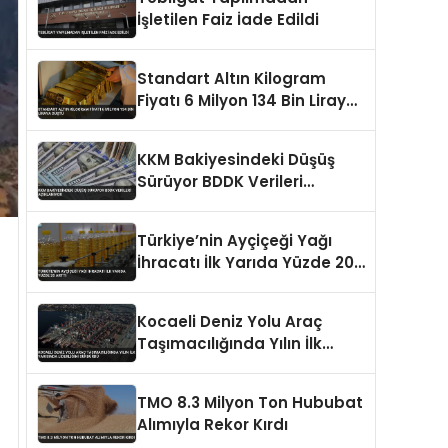
İşletilen Faiz İade Edildi
Standart Altın Kilogram
Fiyatı 6 Milyon 134 Bin Liraya
Düştü
KKM Bakiyesindeki Düşüş
Sürüyor BDDK Verileri
Açıklanıyor
Türkiye’nin Ayçiçeği Yağı
İhracatı İlk Yarıda Yüzde 20
Arttı
Kocaeli Deniz Yolu Araç
Taşımacılığında Yılın İlk
Yarısında Liderliğini
Sürdürdü
TMO 8.3 Milyon Ton Hububat
Alımıyla Rekor Kırdı