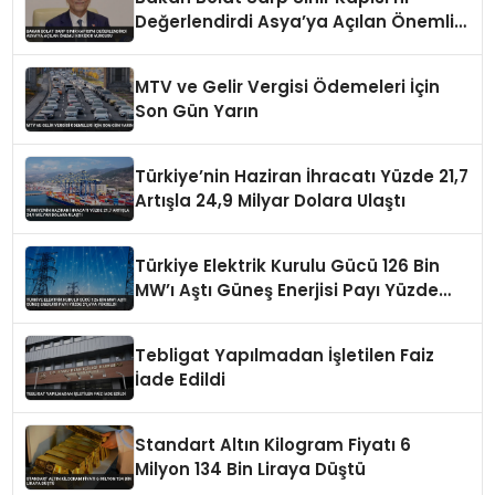
Değerlendirdi Asya’ya Açılan Önemli
Koridor Vurgusu
MTV ve Gelir Vergisi Ödemeleri İçin
Son Gün Yarın
Türkiye’nin Haziran İhracatı Yüzde 21,7
Artışla 24,9 Milyar Dolara Ulaştı
Türkiye Elektrik Kurulu Gücü 126 Bin
MW’ı Aştı Güneş Enerjisi Payı Yüzde
21,6’ya Yükseldi
Tebligat Yapılmadan İşletilen Faiz
İade Edildi
Standart Altın Kilogram Fiyatı 6
Milyon 134 Bin Liraya Düştü