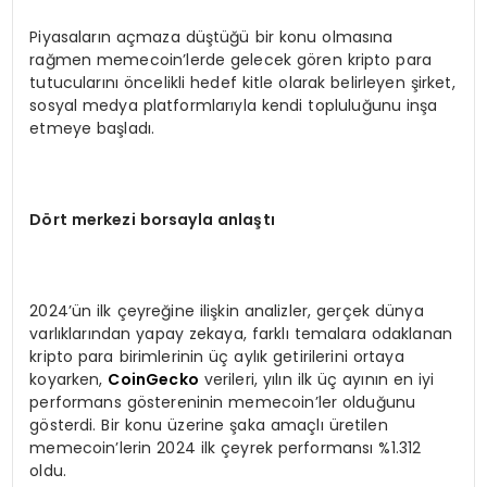
Piyasaların açmaza düştüğü bir konu olmasına
rağmen memecoin’lerde gelecek gören kripto para
tutucularını öncelikli hedef kitle olarak belirleyen şirket,
sosyal medya platformlarıyla kendi topluluğunu inşa
etmeye başladı.
D
ö
rt merkezi borsayla anlaştı
2024’ün ilk çeyreğine ilişkin analizler, gerçek dünya
varlıklarından yapay zekaya, farklı temalara odaklanan
kripto para birimlerinin üç aylık getirilerini ortaya
koyarken,
CoinGecko
verileri, yılın ilk üç ayının en iyi
performans göstereninin memecoin’ler olduğunu
gösterdi. Bir konu üzerine şaka amaçlı üretilen
memecoin’lerin 2024 ilk çeyrek performansı %1.312
oldu.