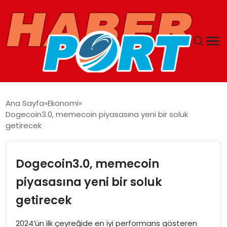
ANASAYFA
Ana Sayfa
Ekonomi
Dogecoin3.0, memecoin piyasasına yeni bir soluk
GUNCEL
getirecek
YAŞAM
Dogecoin3.0, memecoin
SAĞLIK
piyasasına yeni bir soluk
getirecek
SPOR
2024’ün ilk çeyreğide en iyi performans gösteren
MAGAZIN