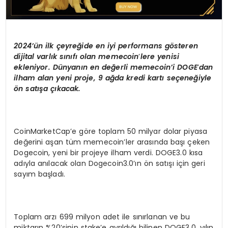
2024’ün ilk çeyreğide en iyi performans g
ö
steren
dijital varlık sınıfı olan memecoin
’
lere yenisi
ekleniyor. Dünyanı
n en de
ğerli memecoin’i DOGE
’
dan
ilham alan yeni proje, 9 ağda kredi kartı seçeneğiyle
ön satışa çıkacak.
CoinMarketCap’e göre toplam 50 milyar dolar piyasa
değerini aşan tüm memecoin’ler arasında başı çeken
Dogecoin, yeni bir projeye ilham verdi. DOGE3.0 kısa
adıyla anılacak olan Dogecoin3.0’ın ön satışı için geri
sayım başladı.
Toplam arzı 699 milyon adet ile sınırlanan ve bu
miktarın %20’sinin stake’e ayrıldığı bilinen DOGE3.0, yılın