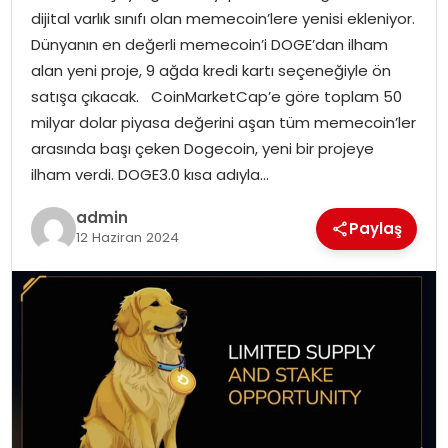
dijital varlık sınıfı olan memecoin’lere yenisi ekleniyor.
Dünyanın en değerli memecoin’i DOGE’dan ilham
SPOR
alan yeni proje, 9 ağda kredi kartı seçeneğiyle ön
satışa çıkacak. CoinMarketCap’e göre toplam 50
EĞITIM
milyar dolar piyasa değerini aşan tüm memecoin’ler
arasında başı çeken Dogecoin, yeni bir projeye
OTOMOBIL
ilham verdi. DOGE3.0 kısa adıyla…
TEKNOLOJI
admin
Paylaş
12 Haziran 2024
EKONOMI