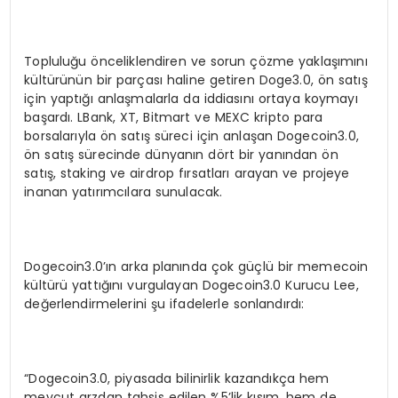
Topluluğu önceliklendiren ve sorun çözme yaklaşımını
kültürünün bir parçası haline getiren Doge3.0, ön satış
için yaptığı anlaşmalarla da iddiasını ortaya koymayı
başardı. LBank, XT, Bitmart ve MEXC kripto para
borsalarıyla ön satış süreci için anlaşan Dogecoin3.0,
ön satış sürecinde dünyanın dört bir yanından ön
satış, staking ve airdrop fırsatları arayan ve projeye
inanan yatırımcılara sunulacak.
Dogecoin3.0’ın arka planında çok güçlü bir memecoin
kültürü yattığını vurgulayan Dogecoin3.0 Kurucu Lee,
değerlendirmelerini şu ifadelerle sonlandırdı:
“Dogecoin3.0, piyasada bilinirlik kazandıkça hem
mevcut arzdan tahsis edilen %5’lik kısım, hem de