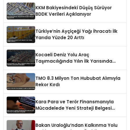
KKM Bakiyesindeki Düşüş Sürüyor
BDDK Verileri Açıklanıyor
Türkiye’nin Ayçiçeği Yağı İhracatı İlk
Yarıda Yüzde 20 Arttı
Kocaeli Deniz Yolu Araç
Taşımacılığında Yılın İlk Yarısında
Liderliğini Sürdürdü
TMO 8.3 Milyon Ton Hububat Alımıyla
Rekor Kırdı
Kara Para ve Terör Finansmanıyla
Mücadelede Yeni Strateji Belgesi
Yayınlandı
Bakan Uraloğlu’ndan Kalkınma Yolu