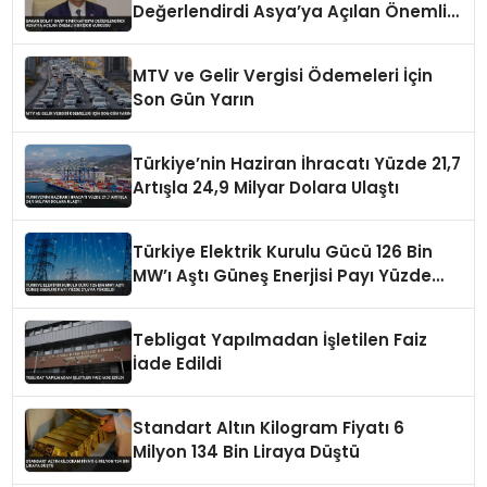
Değerlendirdi Asya’ya Açılan Önemli
Koridor Vurgusu
MTV ve Gelir Vergisi Ödemeleri İçin
Son Gün Yarın
Türkiye’nin Haziran İhracatı Yüzde 21,7
Artışla 24,9 Milyar Dolara Ulaştı
Türkiye Elektrik Kurulu Gücü 126 Bin
MW’ı Aştı Güneş Enerjisi Payı Yüzde
21,6’ya Yükseldi
Tebligat Yapılmadan İşletilen Faiz
İade Edildi
Standart Altın Kilogram Fiyatı 6
Milyon 134 Bin Liraya Düştü