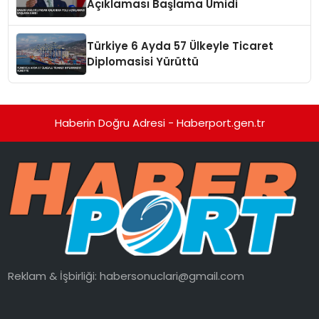
Açıklaması Başlama Ümidi
Türkiye 6 Ayda 57 Ülkeyle Ticaret
Diplomasisi Yürüttü
Haberin Doğru Adresi - Haberport.gen.tr
Reklam & İşbirliği:
habersonuclari@gmail.com