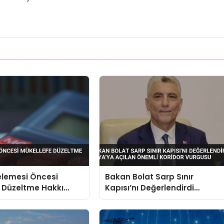
elemesi Öncesi
Bakan Bolat Sarp Sınır
 Düzeltme Hakkı
Kapısı’nı Değerlendirdi
Asya’ya Açılan Önemli Korido
Vurgusu