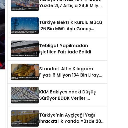
Yüzde 21,7 Artışla 24,9 Milyar
Dolara Ulaştı
Türkiye Elektrik Kurulu Gücü
126 Bin MW’ı Aştı Güneş
Enerjisi Payı Yüzde 21,6’ya
Yükseldi
Tebligat Yapılmadan
İşletilen Faiz İade Edildi
Standart Altın Kilogram
Fiyatı 6 Milyon 134 Bin Liraya
Düştü
KKM Bakiyesindeki Düşüş
Sürüyor BDDK Verileri
Açıklanıyor
Türkiye’nin Ayçiçeği Yağı
İhracatı İlk Yarıda Yüzde 20
Arttı