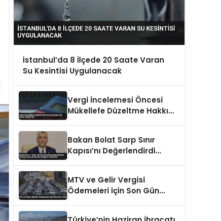
İstanbul’da 8 İlçede 20 Saate Varan
Su Kesintisi Uygulanacak
Vergi İncelemesi Öncesi
Mükellefe Düzeltme Hakkı
Tanınıyor
Bakan Bolat Sarp Sınır
Kapısı’nı Değerlendirdi
Asya’ya Açılan Önemli
Koridor Vurgusu
MTV ve Gelir Vergisi
Ödemeleri İçin Son Gün
Yarın
Türkiye’nin Haziran İhracatı