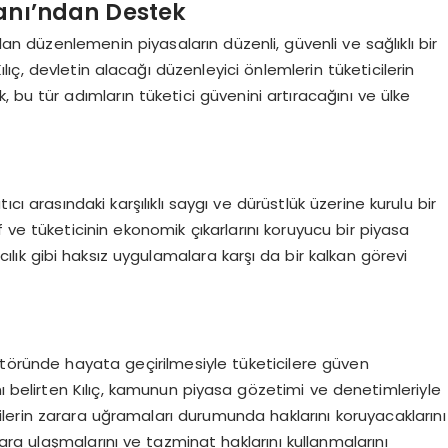
kanı’ndan Destek
ılan düzenlemenin piyasaların düzenli, güvenli ve sağlıklı bir
ılıç, devletin alacağı düzenleyici önlemlerin tüketicilerin
 bu tür adımların tüketici güvenini artıracağını ve ülke
ıcı arasındaki karşılıklı saygı ve dürüstlük üzerine kurulu bir
af ve tüketicinin ekonomik çıkarlarını koruyucu bir piyasa
cılık gibi haksız uygulamalara karşı da bir kalkan görevi
töründe hayata geçirilmesiyle tüketicilere güven
ğını belirten Kılıç, kamunun piyasa gözetimi ve denetimleriyle
icilerin zarara uğramaları durumunda haklarını koruyacaklarını
lara ulaşmalarını ve tazminat haklarını kullanmalarını