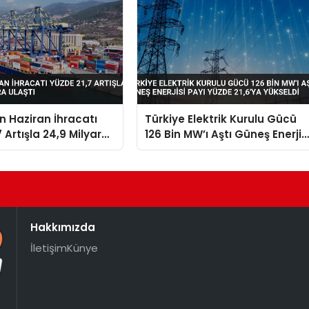
in Haziran İhracatı
Türkiye Elektrik Kurulu Gücü
 Artışla 24,9 Milyar
126 Bin MW’ı Aştı Güneş Enerjis
aştı
Payı Yüzde 21,6’ya Yükseldi
Hakkımızda
İletişim
Künye