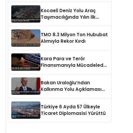
Kocaeli Deniz Yolu Araç
Taşımacılığında Yılın İlk
Yarısında Liderliğini
Sürdürdü
TMO 8.3 Milyon Ton Hububat
Alımıyla Rekor Kırdı
Kara Para ve Terör
Finansmanıyla Mücadelede
Yeni Strateji Belgesi
Yayınlandı
Bakan Uraloğlu’ndan
Kalkınma Yolu Açıklaması
Başlama Ümidi
Türkiye 6 Ayda 57 Ülkeyle
Ticaret Diplomasisi Yürüttü