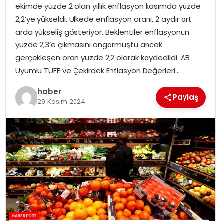
ekimde yüzde 2 olan yıllık enflasyon kasımda yüzde
2,2’ye yükseldi. Ülkede enflasyon oranı, 2 aydır art
SPOR
arda yükseliş gösteriyor. Beklentiler enflasyonun
yüzde 2,3’e çıkmasını öngörmüştü ancak
EĞITIM
gerçekleşen oran yüzde 2,2 olarak kaydedildi. AB
Uyumlu TÜFE ve Çekirdek Enflasyon Değerleri…
OTOMOBIL
haber
Paylaş
29 Kasım 2024
TEKNOLOJI
EKONOMI