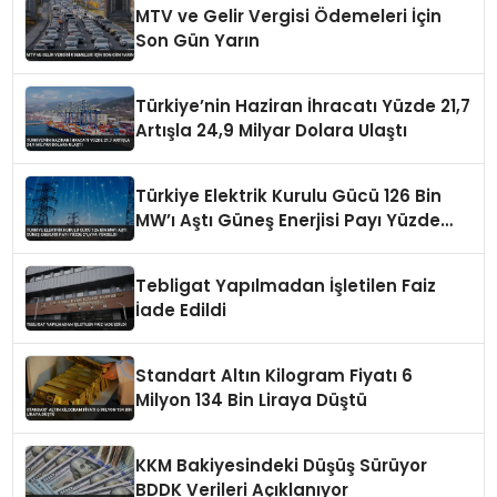
MTV ve Gelir Vergisi Ödemeleri İçin
Son Gün Yarın
Türkiye’nin Haziran İhracatı Yüzde 21,7
Artışla 24,9 Milyar Dolara Ulaştı
Türkiye Elektrik Kurulu Gücü 126 Bin
MW’ı Aştı Güneş Enerjisi Payı Yüzde
21,6’ya Yükseldi
Tebligat Yapılmadan İşletilen Faiz
İade Edildi
Standart Altın Kilogram Fiyatı 6
Milyon 134 Bin Liraya Düştü
KKM Bakiyesindeki Düşüş Sürüyor
BDDK Verileri Açıklanıyor