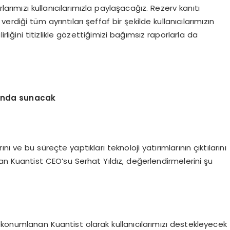
arımızı kullanıcılarımızla paylaşacağız. Rezerv kanıtı
rdiği tüm ayrıntıları şeffaf bir şekilde kullanıcılarımızın
rliğini titizlikle gözettiğimizi bağımsız raporlarla da
ısında sunacak
 ve bu süreçte yaptıkları teknoloji yatırımlarının çıktılarını
an Kuantist CEO’su Serhat Yıldız, değerlendirmelerini şu
rak konumlanan Kuantist olarak kullanıcılarımızı destekleyecek