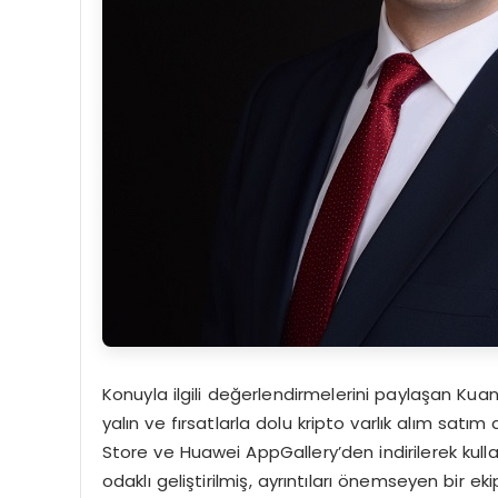
Konuyla ilgili değerlendirmelerini paylaşan Kuanti
yalın ve fırsatlarla dolu kripto varlık alım sa
Store ve Huawei AppGallery’den indirilerek kullan
odaklı geliştirilmiş, ayrıntıları önemseyen bir e