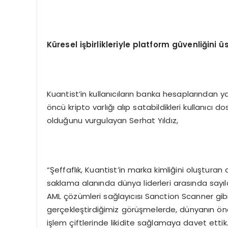
Küresel işbirlikleriyle platform güvenliğini ü
Kuantist’in kullanıcıların banka hesaplarından yat
öncü kripto varlığı alıp satabildikleri kullanıcı d
olduğunu vurgulayan Serhat Yıldız,
“Şeffaflık, Kuantist’in marka kimliğini oluşturan
saklama alanında dünya liderleri arasında sayılan
AML çözümleri sağlayıcısı Sanction Scanner gibi k
gerçekleştirdiğimiz görüşmelerde, dünyanın önde 
işlem çiftlerinde likidite sağlamaya davet ettik. K