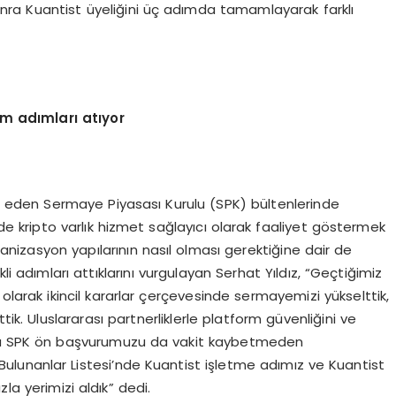
ra Kuantist üyeliğini üç adımda tamamlayarak farklı
m adımları atıyor
eden Sermaye Piyasası Kurulu (SPK) bültenlerinde
de kripto varlık hizmet sağlayıcı olarak faaliyet göstermek
rganizasyon yapılarının nasıl olması gerektiğine dair de
li adımları attıklarını vurgulayan Serhat Yıldız, “Geçtiğimiz
t olarak ikincil kararlar çerçevesinde sermayemizi yükselttik,
ik. Uluslararası partnerliklerle platform güvenliğini ve
yrıca SPK ön başvurumuzu da vakit kaybetmeden
 Bulunanlar Listesi’nde Kuantist işletme adımız ve Kuantist
la yerimizi aldık” dedi.