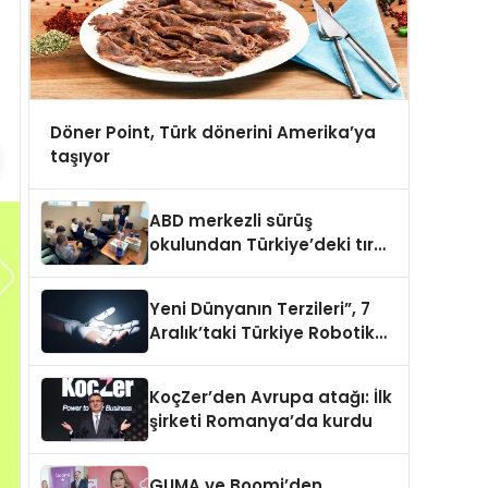
Döner Point, Türk dönerini Amerika’ya
taşıyor
ABD merkezli sürüş
okulundan Türkiye’deki tır
şoförlerine davet
Yeni Dünyanın Terzileri”, 7
Aralık’taki Türkiye Robotik
ve Otomasyon Zirvesi’nde,
üçüncü kez bir araya geliyor
KoçZer’den Avrupa atağı: İlk
şirketi Romanya’da kurdu
GUMA ve Boomi’den