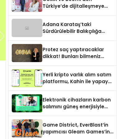
Türkiye’de dijitalleşmeye
yön verecek stratejik
ortaklık
Adana Karataş’taki
Sürdürülebilir Balıkçılığa
Destek Projesi ilk yılını
tamamladı
Protez saç yaptıracaklar
dikkat! Bunları bilmeniz
gerekebilir
Yerli kripto varlık alım satım
platformu, Kahin ile yapay
zeka ve blokzinciri
ekosistemini birleştiriyor
Elektronik cihazların karbon
salımını güneş enerjisiyle
nötrleyen platform: Greenzy
Game District, EverBlast’in
yapımcısı Gleam Games’in
çoğunluk hissesini satın aldı