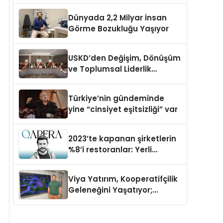
Dünyada 2,2 Milyar İnsan
Görme Bozukluğu Yaşıyor
USKD’den Değişim, Dönüşüm
ve Toplumsal Liderlik
Çalıştayı
Türkiye’nin gündeminde
yine “cinsiyet eşitsizliği” var
2023’te kapanan şirketlerin
%8’i restoranlar: Yerli
girişimden artan maliyetlere
çözüm
Viya Yatırım, Kooperatifçilik
Geleneğini Yaşatıyor;
Kazandıran İş Modeliyle
Büyüyor