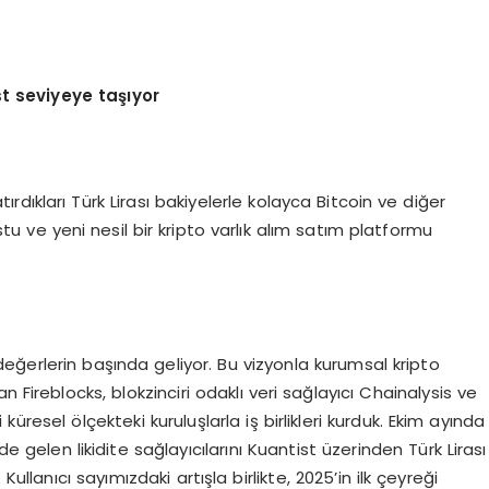
st seviyeye taşıyor
ırdıkları Türk Lirası bakiyelerle kolayca Bitcoin ve diğer
ostu ve yeni nesil bir kripto varlık alım satım platformu
 değerlerin başında geliyor. Bu vizyonla kurumsal kripto
 Fireblocks, blokzinciri odaklı veri sağlayıcı Chainalysis ve
üresel ölçekteki kuruluşlarla iş birlikleri kurduk. Ekim ayında
gelen likidite sağlayıcılarını Kuantist üzerinden Türk Lirası
ullanıcı sayımızdaki artışla birlikte, 2025’in ilk çeyreği