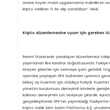
önüne koyan mobil uygulamamız indirdikten son
kripto varlıkları TL ile alıp satabiliyor” dedi.
Kripto düzenlemesine uyum için gereken tü
Resmî Gazetede yasalaşan düzenlemeyi takip 
yayımlanan ilke kararlar doğrultusunda Türkiye’
isteyen şirketler için sermaye şartı getirildi. O
ayrıntılar paylaşan SPK bültenleri uyarınca gerek
birkaç ay Kuantist için oldukça hızlıydı. Kuantis
yönetim kurulumuzu deneyimli isimlerle genişlett
kullanıcı deneyimini üst seviyeye çıkardık. A
gerçekleştirerek SPK’nın yayımladığı Faaliyette
Kripto Varlık Alım Satım Platformu A.Ş. unvanımız