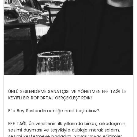
ÜNLÜ SESLENDİRME SANATÇISI VE YÖNETMEN EFE TAĞI İLE
KEYİFLİ BİR RÖPÖRTAJ GERÇEKLEŞTİRDİK!
Efe Bey Seslendirmenliğe nasıl başladınız?
EFE TAĞI: Üniversitenin ilk yıllarında birkaç arkadaşımın
sesimi duyması ve teşvikiyle dublaja merak saldım,
sesimi keşfetmeye başladım. Yavaş yavaş eğitimler