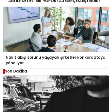
TAĞI İLE KEYİFLİ BİR RÖPÖRTAJ GERÇEKLEŞTİRDİK!
Nakit akışı sorunu yaşayan şirketler konkordatoya
yöneliyor
Son Dakika