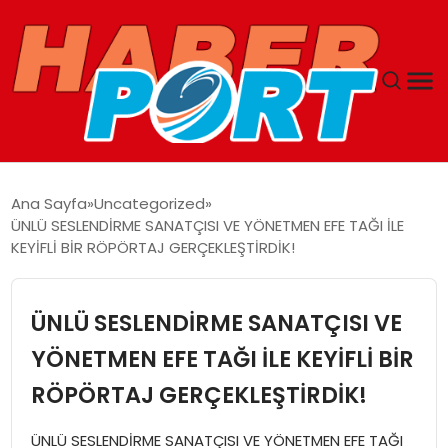
ANASAYFA
Ana Sayfa
Uncategorized
ÜNLÜ SESLENDİRME SANATÇISI VE YÖNETMEN EFE TAĞI İLE
GUNCEL
KEYİFLİ BİR RÖPÖRTAJ GERÇEKLEŞTİRDİK!
YAŞAM
ÜNLÜ SESLENDİRME SANATÇISI VE
SAĞLIK
YÖNETMEN EFE TAĞI İLE KEYİFLİ BİR
RÖPÖRTAJ GERÇEKLEŞTİRDİK!
SPOR
ÜNLÜ SESLENDİRME SANATÇISI VE YÖNETMEN EFE TAĞI
MAGAZIN