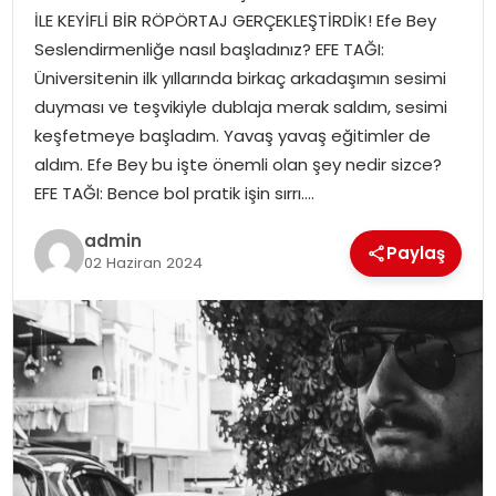
İLE KEYİFLİ BİR RÖPÖRTAJ GERÇEKLEŞTİRDİK! Efe Bey
Seslendirmenliğe nasıl başladınız? EFE TAĞI:
SPOR
Üniversitenin ilk yıllarında birkaç arkadaşımın sesimi
duyması ve teşvikiyle dublaja merak saldım, sesimi
EĞITIM
keşfetmeye başladım. Yavaş yavaş eğitimler de
aldım. Efe Bey bu işte önemli olan şey nedir sizce?
OTOMOBIL
EFE TAĞI: Bence bol pratik işin sırrı….
TEKNOLOJI
admin
Paylaş
02 Haziran 2024
EKONOMI