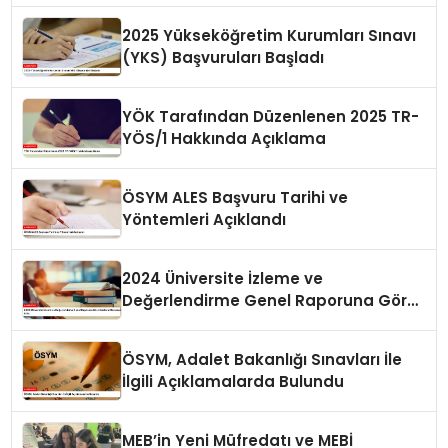
2025 Yükseköğretim Kurumları Sınavı
(YKS) Başvuruları Başladı
YÖK Tarafından Düzenlenen 2025 TR-
YÖS/1 Hakkında Açıklama
ÖSYM ALES Başvuru Tarihi ve
Yöntemleri Açıklandı
2024 Üniversite İzleme ve
Değerlendirme Genel Raporuna Göre
Doktora Mezunlarında Artış
ÖSYM, Adalet Bakanlığı Sınavları İle
İlgili Açıklamalarda Bulundu
MEB’in Yeni Müfredatı ve MEBİ