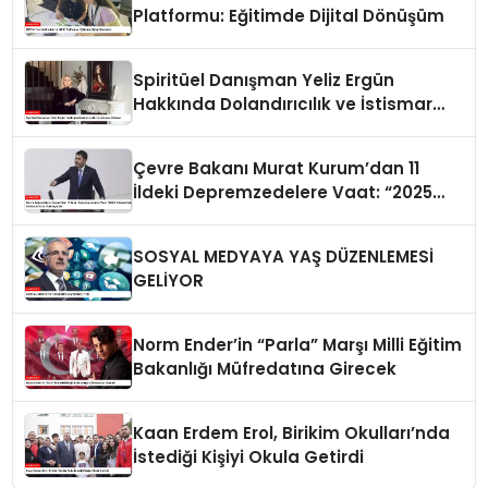
Platformu: Eğitimde Dijital Dönüşüm
Spiritüel Danışman Yeliz Ergün
Hakkında Dolandırıcılık ve İstismar
İddiaları
Çevre Bakanı Murat Kurum’dan 11
İldeki Depremzedelere Vaat: “2025
Yılında Hiçbir Afetzede Evsiz
Kalmayacak”
SOSYAL MEDYAYA YAŞ DÜZENLEMESİ
GELİYOR
Norm Ender’in “Parla” Marşı Milli Eğitim
Bakanlığı Müfredatına Girecek
Kaan Erdem Erol, Birikim Okulları’nda
İstediği Kişiyi Okula Getirdi