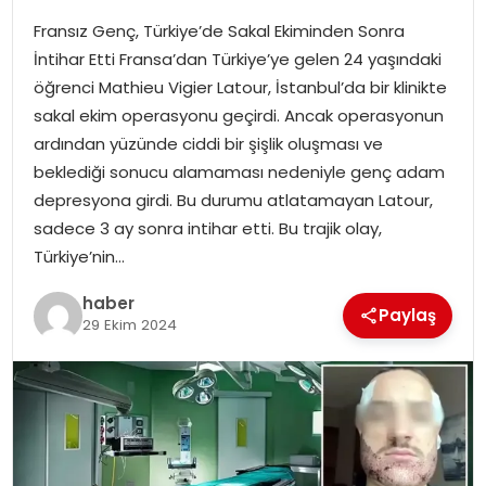
Fransız Genç, Türkiye’de Sakal Ekiminden Sonra
SPOR
İntihar Etti Fransa’dan Türkiye’ye gelen 24 yaşındaki
öğrenci Mathieu Vigier Latour, İstanbul’da bir klinikte
EĞITIM
sakal ekim operasyonu geçirdi. Ancak operasyonun
ardından yüzünde ciddi bir şişlik oluşması ve
OTOMOBIL
beklediği sonucu alamaması nedeniyle genç adam
depresyona girdi. Bu durumu atlatamayan Latour,
TEKNOLOJI
sadece 3 ay sonra intihar etti. Bu trajik olay,
Türkiye’nin…
EKONOMI
haber
Paylaş
29 Ekim 2024