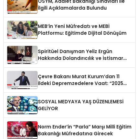
ÖSYM, Adalet Bakanlığı Sınavları İle
İlgili Açıklamalarda Bulundu
MEB’in Yeni Müfredatı ve MEBİ
Platformu: Eğitimde Dijital Dönüşüm
Spiritüel Danışman Yeliz Ergün
Hakkında Dolandırıcılık ve İstismar
İddiaları
Çevre Bakanı Murat Kurum’dan 11
İldeki Depremzedelere Vaat: “2025
Yılında Hiçbir Afetzede Evsiz
Kalmayacak”
SOSYAL MEDYAYA YAŞ DÜZENLEMESİ
GELİYOR
Norm Ender’in “Parla” Marşı Milli Eğitim
Bakanlığı Müfredatına Girecek