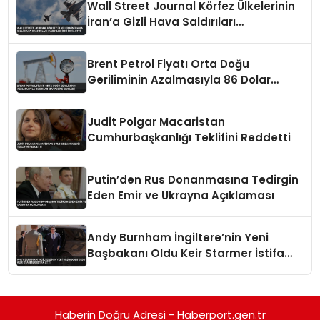
Wall Street Journal Körfez Ülkelerinin
İran’a Gizli Hava Saldırıları
Düzenlediğini İddia Etti
Brent Petrol Fiyatı Orta Doğu
Geriliminin Azalmasıyla 86 Dolar
Seviyesine Geriledi
Judit Polgar Macaristan
Cumhurbaşkanlığı Teklifini Reddetti
Putin’den Rus Donanmasına Tedirgin
Eden Emir ve Ukrayna Açıklaması
Andy Burnham İngiltere’nin Yeni
Başbakanı Oldu Keir Starmer İstifa
Etti
Haberin Doğru Adresi - Haberport.gen.tr