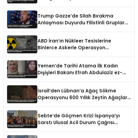
Trump Gazze’de Silah Bırakma
Anlaşması Duyurdu Filistinli Gruplar
Reddetti
ABD İran’ın Nükleer Tesislerine
Binlerce Askerle Operasyon
Hazırlığında
Yemen’de Tarihi Atama İlk Kadın
Dışişleri Bakanı Efrah Abdulaziz ez-
Zube Oldu
İsrail’den Lübnan’a Ağaç Sökme
Operasyonu 600 Yıllık Zeytin Ağaçları
Kökleriyle Götürüldü
Sebte’de Göçmen Krizi İspanya’yı
Sarstı Ulusal Acil Durum Çağrısı
Yapıldı