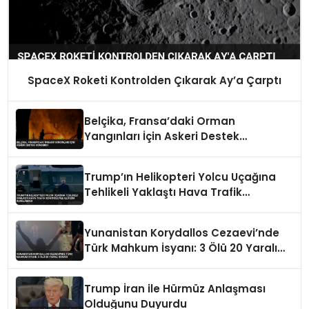
SpaceX Roketi Kontrolden Çıkarak Ay’a Çarptı
Belçika, Fransa’daki Orman
Yangınları İçin Askeri Destek
Gönderdi
Trump’ın Helikopteri Yolcu Uçağına
Tehlikeli Yaklaştı Hava Trafik
Kontrolüyle İletişim Kurulamadı
Yunanistan Korydallos Cezaevi’nde
Türk Mahkum İsyanı: 3 Ölü 20 Yaralı
İddiası
Trump İran ile Hürmüz Anlaşması
Olduğunu Duyurdu