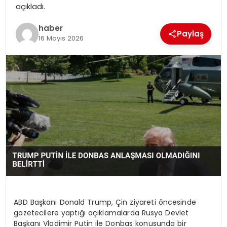
açıkladı.
SPOR
haber
Paylaş
16 Mayıs 2026
EĞITIM
OTOMOBIL
TEKNOLOJI
EKONOMI
ABD Başkanı Donald Trump, Çin ziyareti öncesinde
gazetecilere yaptığı açıklamalarda Rusya Devlet
Başkanı Vladimir Putin ile Donbas konusunda bir