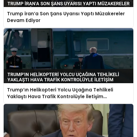
Trump İran’a Son Şans Uyarısı Yaptı Müzakereler
SPOR
Devam Ediyor
EĞITIM
OTOMOBIL
TEKNOLOJI
EKONOMI
Trump’ın Helikopteri Yolcu Uçağına Tehlikeli
Yaklaştı Hava Trafik Kontrolüyle İletişim
Kurulamadı