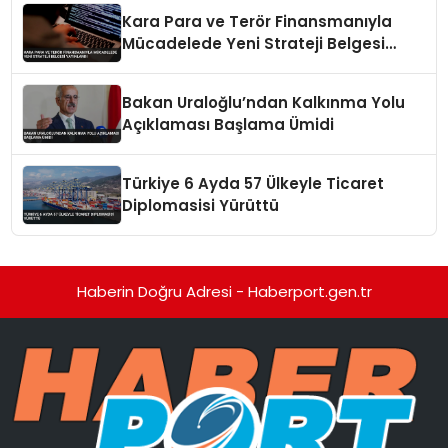
Kara Para ve Terör Finansmanıyla
Mücadelede Yeni Strateji Belgesi
Yayınlandı
Bakan Uraloğlu’ndan Kalkınma Yolu
Açıklaması Başlama Ümidi
Türkiye 6 Ayda 57 Ülkeyle Ticaret
Diplomasisi Yürüttü
Haberin Doğru Adresi - Haberport.gen.tr