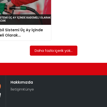
bil Sistemi Üç Ay İçinde
li Olarak
ırılacak
Daha fazla içerik yok...
Hakkımızda
İletişim
Künye