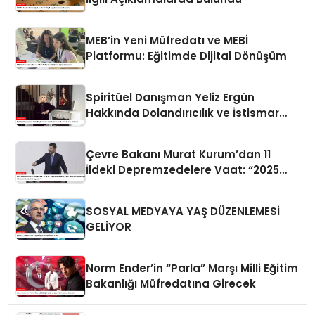
MEB’in Yeni Müfredatı ve MEBİ
Platformu: Eğitimde Dijital Dönüşüm
Spiritüel Danışman Yeliz Ergün
Hakkında Dolandırıcılık ve İstismar
İddiaları
Çevre Bakanı Murat Kurum’dan 11
İldeki Depremzedelere Vaat: “2025
Yılında Hiçbir Afetzede Evsiz
Kalmayacak”
SOSYAL MEDYAYA YAŞ DÜZENLEMESİ
GELİYOR
Norm Ender’in “Parla” Marşı Milli Eğitim
Bakanlığı Müfredatına Girecek