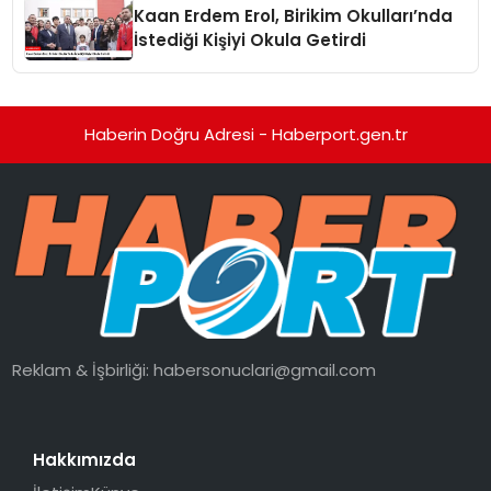
Kaan Erdem Erol, Birikim Okulları’nda
İstediği Kişiyi Okula Getirdi
Haberin Doğru Adresi - Haberport.gen.tr
Reklam & İşbirliği:
habersonuclari@gmail.com
Hakkımızda