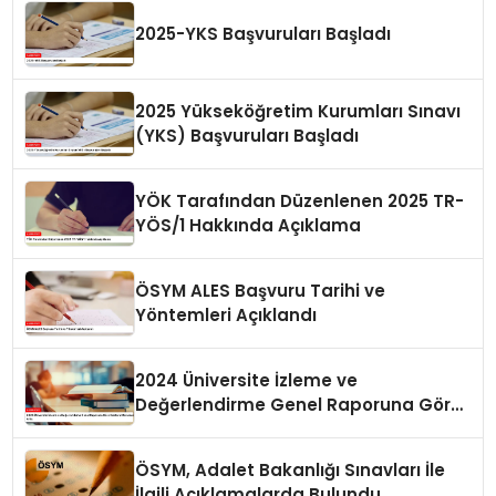
2025-YKS Başvuruları Başladı
2025 Yükseköğretim Kurumları Sınavı
(YKS) Başvuruları Başladı
YÖK Tarafından Düzenlenen 2025 TR-
YÖS/1 Hakkında Açıklama
ÖSYM ALES Başvuru Tarihi ve
Yöntemleri Açıklandı
2024 Üniversite İzleme ve
Değerlendirme Genel Raporuna Göre
Doktora Mezunlarında Artış
ÖSYM, Adalet Bakanlığı Sınavları İle
İlgili Açıklamalarda Bulundu