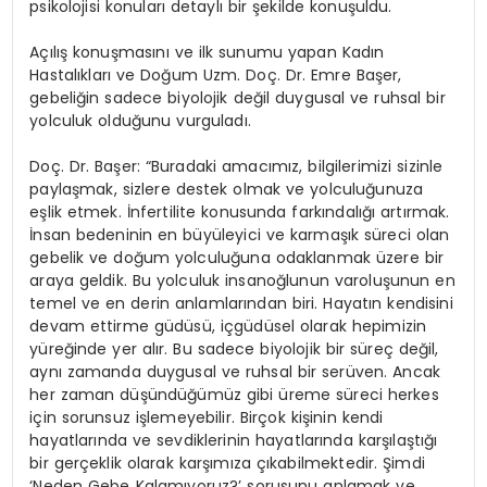
psikolojisi konuları detaylı bir şekilde konuşuldu.
Açılış konuşmasını ve ilk sunumu yapan Kadın
Hastalıkları ve Doğum Uzm. Doç. Dr. Emre Başer,
gebeliğin sadece biyolojik değil duygusal ve ruhsal bir
yolculuk olduğunu vurguladı.
Doç. Dr. Başer: “Buradaki amacımız, bilgilerimizi sizinle
paylaşmak, sizlere destek olmak ve yolculuğunuza
eşlik etmek. İnfertilite konusunda farkındalığı artırmak.
İnsan bedeninin en büyüleyici ve karmaşık süreci olan
gebelik ve doğum yolculuğuna odaklanmak üzere bir
araya geldik. Bu yolculuk insanoğlunun varoluşunun en
temel ve en derin anlamlarından biri. Hayatın kendisini
devam ettirme güdüsü, içgüdüsel olarak hepimizin
yüreğinde yer alır. Bu sadece biyolojik bir süreç değil,
aynı zamanda duygusal ve ruhsal bir serüven. Ancak
her zaman düşündüğümüz gibi üreme süreci herkes
için sorunsuz işlemeyebilir. Birçok kişinin kendi
hayatlarında ve sevdiklerinin hayatlarında karşılaştığı
bir gerçeklik olarak karşımıza çıkabilmektedir. Şimdi
‘Neden Gebe Kalamıyoruz?’ sorusunu anlamak ve