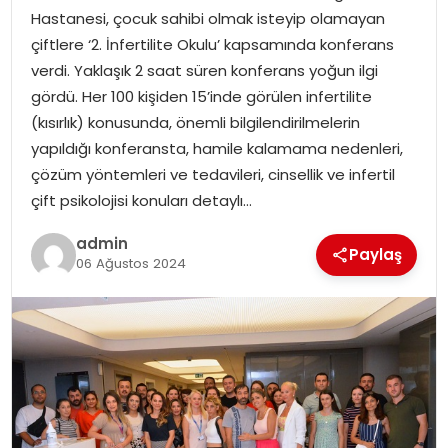
Hastanesi, çocuk sahibi olmak isteyip olamayan
çiftlere ‘2. İnfertilite Okulu’ kapsamında konferans
SPOR
verdi. Yaklaşık 2 saat süren konferans yoğun ilgi
gördü. Her 100 kişiden 15’inde görülen infertilite
EĞITIM
(kısırlık) konusunda, önemli bilgilendirilmelerin
yapıldığı konferansta, hamile kalamama nedenleri,
OTOMOBIL
çözüm yöntemleri ve tedavileri, cinsellik ve infertil
çift psikolojisi konuları detaylı…
TEKNOLOJI
admin
Paylaş
EKONOMI
06 Ağustos 2024