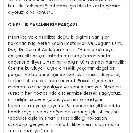
konuda farkındalığı artırmak için birlikte keşfe çıkalım
diyoruz” diye konuştu.
CİNSELLİK YAŞAMIN BİR PARÇASI
İnfertilite ve cinsellikte doğru bildiğimiz yanlışlar
hakkında bilgi veren Kadın Hastalıkları ve Doğum Uzm.
Doç. Dr. Demet Aydoğan Kırmızı, “Hamile kalmaya
çalışan çiftler için aslında bu süreç bazen yanlış
değerlendiriliyor.Cinsel birlikteliğin tüm amacı hamilelik
üzerine kuruluyor. Oysa cinsellik yaşamın doğal bir
parçası ve bu parça içinde fiziksel, zihinsel, duygusal,
toplumsal birçok etken mevcut. Büyük ölçüde de
mahrem olarak görülüyor ve konuşulamıyor. Bizler bu
sürecin her noktasında çiftlerimize destek sağlıyoruz,
cinselliğin sadece çocuk yapmak olmadığını
benimsetmeye çalışıyoruz. Bu dönemde çiftlerimizin
benlik saygısı ve öz değeri ne kadar güçlü olursa, bu
tedaviler kişilerin sınanıp test edildiği noktadan
uzaklaşıp, gerçekten mutlu birlikteliklerin oluşmasına
zemin hazırlıyor” dedi.