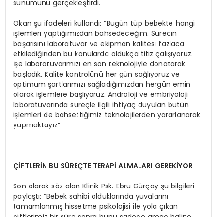
sunumunu gerçekleştirdi.
Okan şu ifadeleri kullandı: “Bugün tüp bebekte hangi
işlemleri yaptığımızdan bahsedeceğim. Sürecin
başarısını laboratuvar ve ekipman kalitesi fazlaca
etkilediğinden bu konularda oldukça titiz çalışıyoruz.
İşe laboratuvarımızı en son teknolojiyle donatarak
başladık. Kalite kontrolünü her gün sağlıyoruz ve
optimum şartlarımızı sağladığımızdan hergün emin
olarak işlemlere başlıyoruz. Androloji ve embriyoloji
laboratuvarında süreçle ilgili ihtiyaç duyulan bütün
işlemleri de bahsettiğimiz teknolojilerden yararlanarak
yapmaktayız”
ÇİFTLERİN BU SÜREÇTE TERAPİ ALMALARI GEREKİYOR
Son olarak söz alan Klinik Psk. Ebru Gürçay şu bilgileri
paylaştı: “Bebek sahibi olduklarında yuvalarını
tamamlanmış hissetme psikolojisi ile yola çıkan
çiftlerimiz bir süre sonra bunu sadece amaç haline