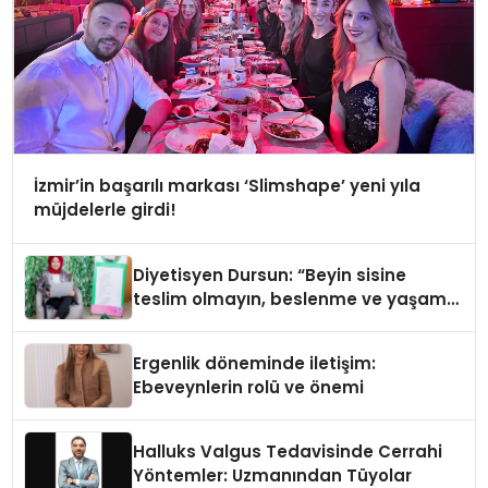
İzmir’in başarılı markası ‘Slimshape’ yeni yıla
müjdelerle girdi!
Diyetisyen Dursun: “Beyin sisine
teslim olmayın, beslenme ve yaşam
tarzınızı değiştirin!”
Ergenlik döneminde iletişim:
Ebeveynlerin rolü ve önemi
Halluks Valgus Tedavisinde Cerrahi
Yöntemler: Uzmanından Tüyolar