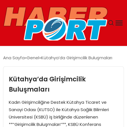
ANASAYFA
Ana Sayfa
Genel
Kütahya’da Girişimcilik Buluşmaları
GUNCEL
Kütahya’da Girişimcilik
YAŞAM
Buluşmaları
SAĞLIK
Kadın Girişimciliğine Destek Kütahya Ticaret ve
Sanayi Odası (KUTSO) ile Kütahya Sağlık Bilimleri
SPOR
Üniversitesi (KSBÜ) iş birliğinde düzenlenen
**”Girişimcilik Buluşmaları”**, KSBÜ Konferans
MAGAZIN