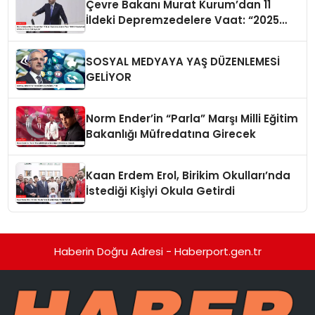
Çevre Bakanı Murat Kurum’dan 11
İldeki Depremzedelere Vaat: “2025
Yılında Hiçbir Afetzede Evsiz
Kalmayacak”
SOSYAL MEDYAYA YAŞ DÜZENLEMESİ
GELİYOR
Norm Ender’in “Parla” Marşı Milli Eğitim
Bakanlığı Müfredatına Girecek
Kaan Erdem Erol, Birikim Okulları’nda
İstediği Kişiyi Okula Getirdi
Haberin Doğru Adresi - Haberport.gen.tr