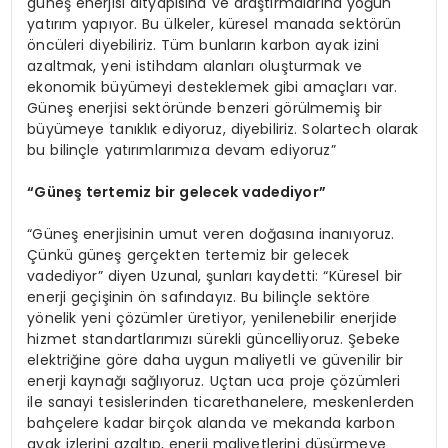
güneş enerjisi altyapısına ve araştırmalarına yoğun
yatırım yapıyor. Bu ülkeler, küresel manada sektörün
öncüleri diyebiliriz. Tüm bunların karbon ayak izini
azaltmak, yeni istihdam alanları oluşturmak ve
ekonomik büyümeyi desteklemek gibi amaçları var.
Güneş enerjisi sektöründe benzeri görülmemiş bir
büyümeye tanıklık ediyoruz, diyebiliriz. Solartech olarak
bu bilinçle yatırımlarımıza devam ediyoruz”
“
Güneş tertemiz bir gelecek vadediyor”
“Güneş enerjisinin umut veren doğasına inanıyoruz.
Çünkü güneş gerçekten tertemiz bir gelecek
vadediyor” diyen Uzunal, şunları kaydetti: “Küresel bir
enerji geçişinin ön safındayız. Bu bilinçle sektöre
yönelik yeni çözümler üretiyor, yenilenebilir enerjide
hizmet standartlarımızı sürekli güncelliyoruz. Şebeke
elektriğine göre daha uygun maliyetli ve güvenilir bir
enerji kaynağı sağlıyoruz. Uçtan uca proje çözümleri
ile sanayi tesislerinden ticarethanelere, meskenlerden
bahçelere kadar birçok alanda ve mekanda karbon
ayak izlerini azaltıp, enerji maliyetlerini düşürmeye