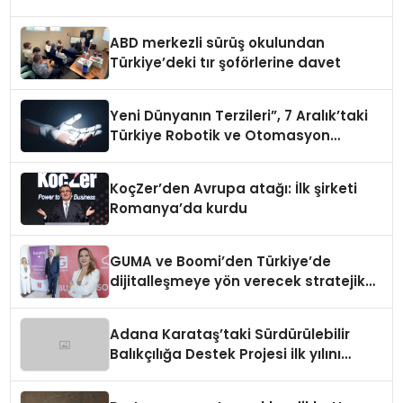
ABD merkezli sürüş okulundan
Türkiye’deki tır şoförlerine davet
Yeni Dünyanın Terzileri”, 7 Aralık’taki
Türkiye Robotik ve Otomasyon
Zirvesi’nde, üçüncü kez bir araya
geliyor
KoçZer’den Avrupa atağı: İlk şirketi
Romanya’da kurdu
GUMA ve Boomi’den Türkiye’de
dijitalleşmeye yön verecek stratejik
ortaklık
Adana Karataş’taki Sürdürülebilir
Balıkçılığa Destek Projesi ilk yılını
tamamladı