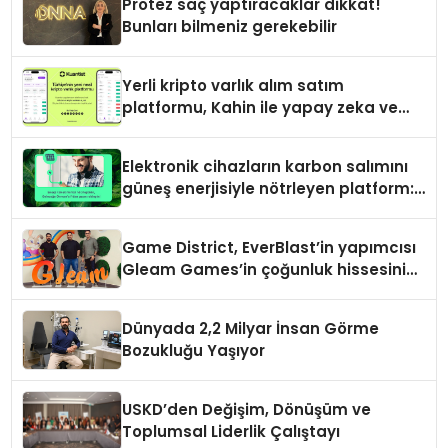
Protez saç yaptıracaklar dikkat!
Bunları bilmeniz gerekebilir
Yerli kripto varlık alım satım
platformu, Kahin ile yapay zeka ve
blokzinciri ekosistemini birleştiriyor
Elektronik cihazların karbon salımını
güneş enerjisiyle nötrleyen platform:
Greenzy
Game District, EverBlast’in yapımcısı
Gleam Games’in çoğunluk hissesini
satın aldı
Dünyada 2,2 Milyar İnsan Görme
Bozukluğu Yaşıyor
USKD’den Değişim, Dönüşüm ve
Toplumsal Liderlik Çalıştayı