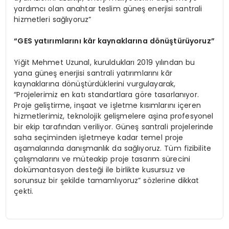
yardımcı olan anahtar teslim güneş enerjisi santrali
hizmetleri sağlıyoruz”
“
GES yatırımlarını kâr kaynakları
na d
ö
nüştürüyoruz”
Yiğit Mehmet Uzunal, kuruldukları 2019 yılından bu
yana güneş enerjisi santrali yatırımlarını kâr
kaynaklarına dönüştürdüklerini vurgulayarak,
“Projelerimiz en katı standartlara göre tasarlanıyor.
Proje geliştirme, inşaat ve işletme kısımlarını içeren
hizmetlerimiz, teknolojik gelişmelere aşina profesyonel
bir ekip tarafından veriliyor. Güneş santrali projelerinde
saha seçiminden işletmeye kadar temel proje
aşamalarında danışmanlık da sağlıyoruz. Tüm fizibilite
çalışmalarını ve müteakip proje tasarım sürecini
dokümantasyon desteği ile birlikte kusursuz ve
sorunsuz bir şekilde tamamlıyoruz” sözlerine dikkat
çekti.