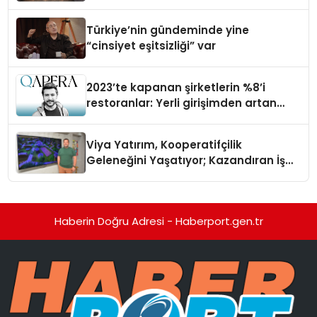
Türkiye’nin gündeminde yine
“cinsiyet eşitsizliği” var
2023’te kapanan şirketlerin %8’i
restoranlar: Yerli girişimden artan
maliyetlere çözüm
Viya Yatırım, Kooperatifçilik
Geleneğini Yaşatıyor; Kazandıran İş
Modeliyle Büyüyor
Haberin Doğru Adresi - Haberport.gen.tr