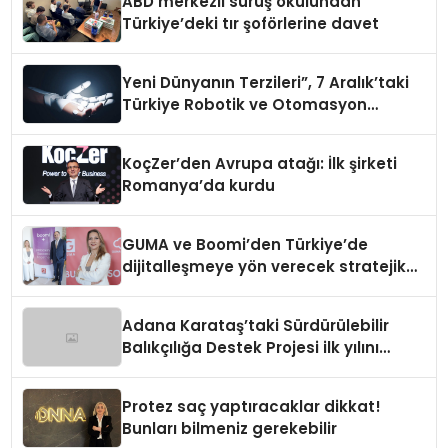
ABD merkezli sürüş okulundan
Türkiye’deki tır şoförlerine davet
Yeni Dünyanın Terzileri”, 7 Aralık’taki
Türkiye Robotik ve Otomasyon
Zirvesi’nde, üçüncü kez bir araya
geliyor
KoçZer’den Avrupa atağı: İlk şirketi
Romanya’da kurdu
GUMA ve Boomi’den Türkiye’de
dijitalleşmeye yön verecek stratejik
ortaklık
Adana Karataş’taki Sürdürülebilir
Balıkçılığa Destek Projesi ilk yılını
tamamladı
Protez saç yaptıracaklar dikkat!
Bunları bilmeniz gerekebilir