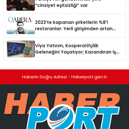
“cinsiyet eşitsizliği” var
2023’te kapanan şirketlerin %8’i
restoranlar: Yerli girişimden artan
maliyetlere çözüm
Viya Yatırım, Kooperatifçilik
Geleneğini Yaşatıyor; Kazandıran İş
Modeliyle Büyüyor
Haberin Doğru Adresi - Haberport.gen.tr