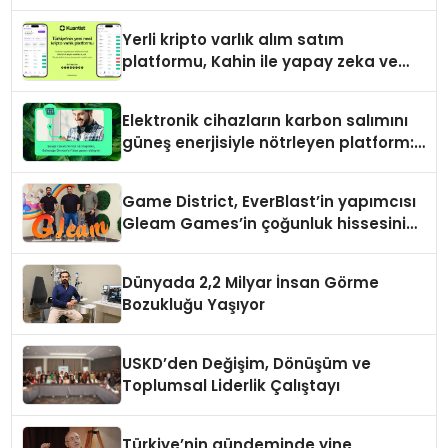
Yerli kripto varlık alım satım
platformu, Kahin ile yapay zeka ve
blokzinciri ekosistemini birleştiriyor
Elektronik cihazların karbon salımını
güneş enerjisiyle nötrleyen platform:
Greenzy
Game District, EverBlast’in yapımcısı
Gleam Games’in çoğunluk hissesini
satın aldı
Dünyada 2,2 Milyar İnsan Görme
Bozukluğu Yaşıyor
USKD’den Değişim, Dönüşüm ve
Toplumsal Liderlik Çalıştayı
Türkiye’nin gündeminde yine