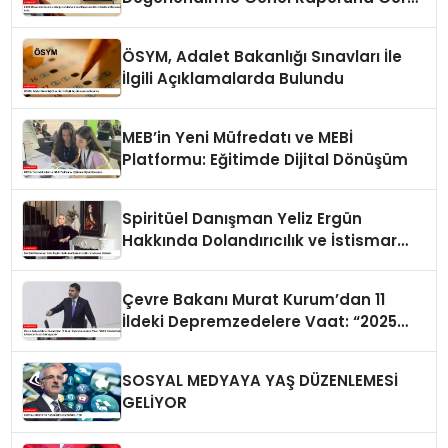
Doktora Mezunlarında Artış
ÖSYM, Adalet Bakanlığı Sınavları İle
İlgili Açıklamalarda Bulundu
MEB’in Yeni Müfredatı ve MEBİ
Platformu: Eğitimde Dijital Dönüşüm
Spiritüel Danışman Yeliz Ergün
Hakkında Dolandırıcılık ve İstismar
İddiaları
Çevre Bakanı Murat Kurum’dan 11
İldeki Depremzedelere Vaat: “2025
Yılında Hiçbir Afetzede Evsiz
Kalmayacak”
SOSYAL MEDYAYA YAŞ DÜZENLEMESİ
GELİYOR