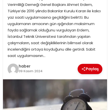
Verimliliği Derneği Genel Başkanı Ahmet Erdem,
Türkiye’de 2016 yılında Bakanlar Kurulu Kararı ile kalıcı
SPOR
yaz saati uygulamasına geçildiğini belirtti. Bu
uygulamanın amacının gün ışığından maksimum
EĞITIM
fayda sağlamak olduğunu vurgulayan Erdem,
İstanbul Teknik Üniversitesi tarafından yapılan
OTOMOBIL
çalışmaların, saat değişikliklerinin bilimsel olarak
incelendiğini ortaya koyduğunu dile getirdi. Sabit
TEKNOLOJI
saat uygulamasının…
EKONOMI
haber
Paylaş
09 Kasım 2024