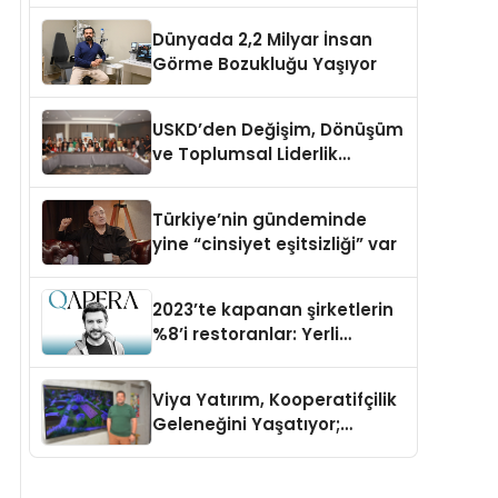
Dünyada 2,2 Milyar İnsan
Görme Bozukluğu Yaşıyor
USKD’den Değişim, Dönüşüm
ve Toplumsal Liderlik
Çalıştayı
Türkiye’nin gündeminde
yine “cinsiyet eşitsizliği” var
2023’te kapanan şirketlerin
%8’i restoranlar: Yerli
girişimden artan maliyetlere
çözüm
Viya Yatırım, Kooperatifçilik
Geleneğini Yaşatıyor;
Kazandıran İş Modeliyle
Büyüyor