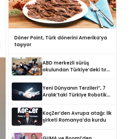
Döner Point, Türk dönerini Amerika’ya
taşıyor
ABD merkezli sürüş
okulundan Türkiye’deki tır
şoförlerine davet
Yeni Dünyanın Terzileri”, 7
Aralık’taki Türkiye Robotik
ve Otomasyon Zirvesi’nde,
üçüncü kez bir araya geliyor
KoçZer’den Avrupa atağı: İlk
şirketi Romanya’da kurdu
GUMA ve Boomi’den