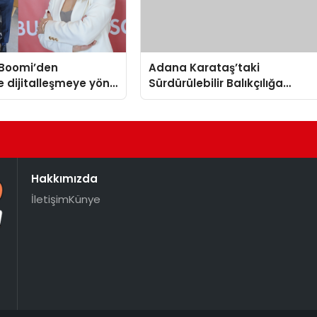
Boomi’den
Adana Karataş’taki
e dijitalleşmeye yön
Sürdürülebilir Balıkçılığa
ratejik ortaklık
Destek Projesi ilk yılını
tamamladı
Hakkımızda
İletişim
Künye