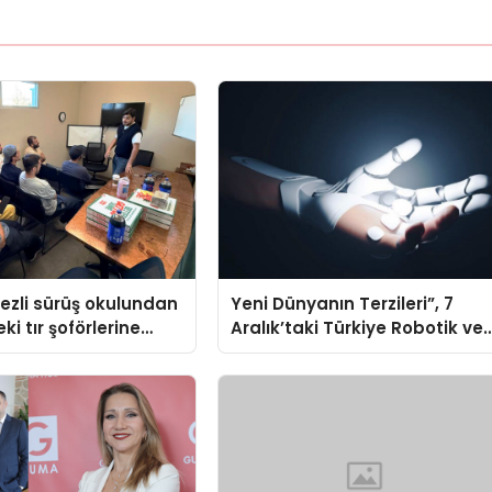
ezli sürüş okulundan
Yeni Dünyanın Terzileri”, 7
ki tır şoförlerine
Aralık’taki Türkiye Robotik ve
Otomasyon Zirvesi’nde,
üçüncü kez bir araya geliyor