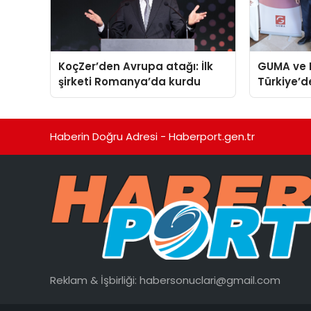
KoçZer’den Avrupa atağı: İlk
GUMA ve 
şirketi Romanya’da kurdu
Türkiye’d
verecek st
Haberin Doğru Adresi - Haberport.gen.tr
Reklam & İşbirliği:
habersonuclari@gmail.com