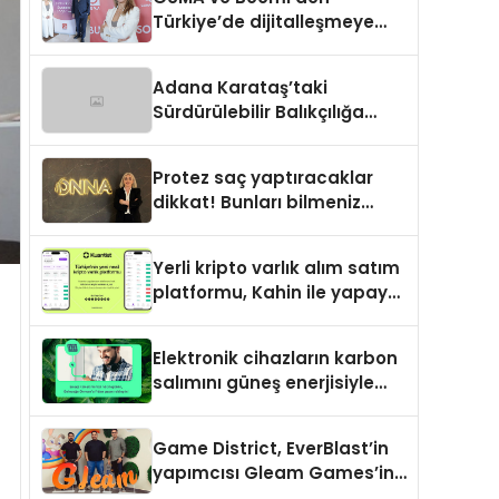
Türkiye’de dijitalleşmeye
yön verecek stratejik
ortaklık
Adana Karataş’taki
Sürdürülebilir Balıkçılığa
Destek Projesi ilk yılını
tamamladı
Protez saç yaptıracaklar
dikkat! Bunları bilmeniz
gerekebilir
Yerli kripto varlık alım satım
platformu, Kahin ile yapay
zeka ve blokzinciri
ekosistemini birleştiriyor
Elektronik cihazların karbon
salımını güneş enerjisiyle
nötrleyen platform: Greenzy
Game District, EverBlast’in
yapımcısı Gleam Games’in
çoğunluk hissesini satın aldı