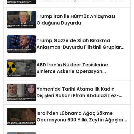
İddiası
Trump İran ile Hürmüz Anlaşması
Olduğunu Duyurdu
Trump Gazze’de Silah Bırakma
Anlaşması Duyurdu Filistinli Gruplar
Reddetti
ABD İran’ın Nükleer Tesislerine
Binlerce Askerle Operasyon
Hazırlığında
Yemen’de Tarihi Atama İlk Kadın
Dışişleri Bakanı Efrah Abdulaziz ez-
Zube Oldu
İsrail’den Lübnan’a Ağaç Sökme
Operasyonu 600 Yıllık Zeytin Ağaçları
Kökleriyle Götürüldü