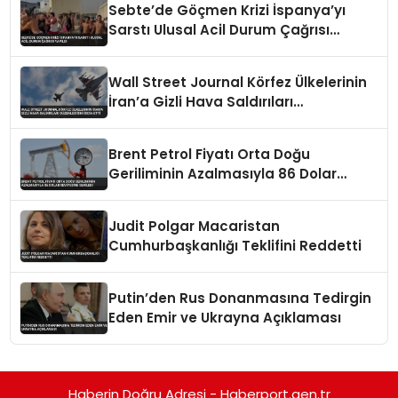
Sebte’de Göçmen Krizi İspanya’yı
Sarstı Ulusal Acil Durum Çağrısı
Yapıldı
Wall Street Journal Körfez Ülkelerinin
İran’a Gizli Hava Saldırıları
Düzenlediğini İddia Etti
Brent Petrol Fiyatı Orta Doğu
Geriliminin Azalmasıyla 86 Dolar
Seviyesine Geriledi
Judit Polgar Macaristan
Cumhurbaşkanlığı Teklifini Reddetti
Putin’den Rus Donanmasına Tedirgin
Eden Emir ve Ukrayna Açıklaması
Haberin Doğru Adresi - Haberport.gen.tr