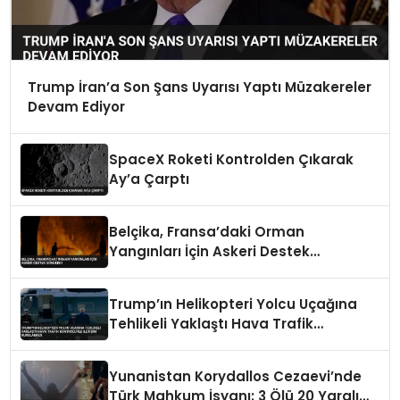
Trump İran’a Son Şans Uyarısı Yaptı Müzakereler
Devam Ediyor
SpaceX Roketi Kontrolden Çıkarak
Ay’a Çarptı
Belçika, Fransa’daki Orman
Yangınları İçin Askeri Destek
Gönderdi
Trump’ın Helikopteri Yolcu Uçağına
Tehlikeli Yaklaştı Hava Trafik
Kontrolüyle İletişim Kurulamadı
Yunanistan Korydallos Cezaevi’nde
Türk Mahkum İsyanı: 3 Ölü 20 Yaralı