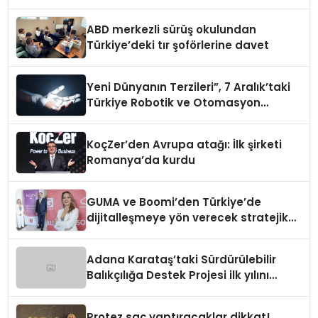
ABD merkezli sürüş okulundan
Türkiye’deki tır şoförlerine davet
Yeni Dünyanın Terzileri”, 7 Aralık’taki
Türkiye Robotik ve Otomasyon
Zirvesi’nde, üçüncü kez bir araya
geliyor
KoçZer’den Avrupa atağı: İlk şirketi
Romanya’da kurdu
GUMA ve Boomi’den Türkiye’de
dijitalleşmeye yön verecek stratejik
ortaklık
Adana Karataş’taki Sürdürülebilir
Balıkçılığa Destek Projesi ilk yılını
tamamladı
Protez saç yaptıracaklar dikkat!