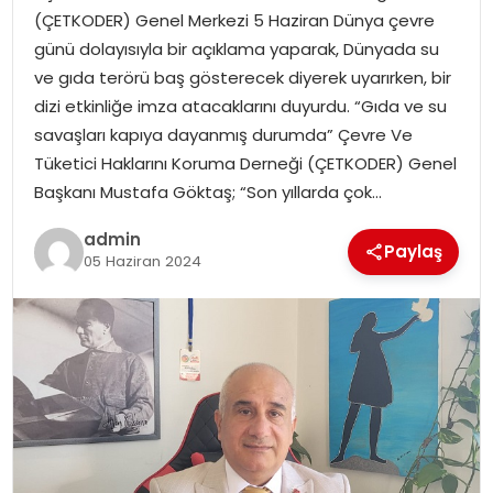
(ÇETKODER) Genel Merkezi 5 Haziran Dünya çevre
günü dolayısıyla bir açıklama yaparak, Dünyada su
SPOR
ve gıda terörü baş gösterecek diyerek uyarırken, bir
dizi etkinliğe imza atacaklarını duyurdu. “Gıda ve su
EĞITIM
savaşları kapıya dayanmış durumda” Çevre Ve
Tüketici Haklarını Koruma Derneği (ÇETKODER) Genel
OTOMOBIL
Başkanı Mustafa Göktaş; “Son yıllarda çok…
TEKNOLOJI
admin
Paylaş
05 Haziran 2024
EKONOMI