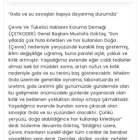
“Gıda ve su savaşları kapıya dayanmış durumda”
Çevre Ve Tüketici Haklarını Koruma Derneği
(ÇETKODER) Genel Başkanı Mustafa Göktaş; “Son
yıllarda çok hızla kirletilen ve hor kullanılan Doğa
(Çevre) nedeniyle yeryüzünde kuraklık baş göstermiş,
iklim değişikliğe uğramış, buna paralel açlık, yokluk ve
kıtlık artmıştır. Yaşadığımız evrende eğer ciddi tedbirler
almaz isek bir müddet sonra, artan nüfus ve kıtlık
nedeniyle gıda ve su terörü baş gösterecektir. Nitekim
Gıda üzerinde genetikle oynama, laboratuarda et
üretimi, gıda üretimi gibi günümüzde gündemde olan
bu gelişmeler önümüzdeki günlerde yaşanacak olan
kıtlık ve beklenen yokluktan dolayı ortaya çıkmaktadır.
Yaşadığımız evrende bundan sonra çıkacak olan
savaşlar Gıda ve su yüzünden olacaktır. Çünkü
yeryüzü, doğa alabildiğince hor kullanılıp kirletiliyor”
dedi. Sözlerine devamla Göktaş, “bildiğiniz üzere,
Çevre, insanların sürekli diğer tüm canlılar ile beraber
yaşadıkları yere denir. Denizler, dağlar, ovalar, nehirler,