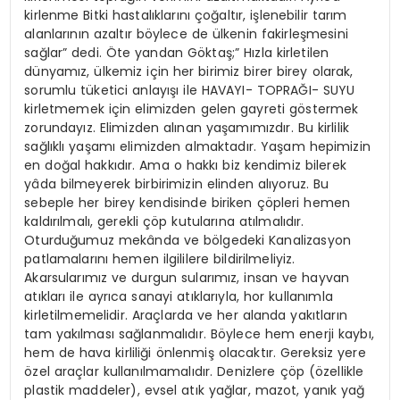
kirlenme Bitki hastalıklarını çoğaltır, işlenebilir tarım
alanlarının azaltır böylece de ülkenin fakirleşmesini
sağlar” dedi. Öte yandan Göktaş;” Hızla kirletilen
dünyamız, ülkemiz için her birimiz birer birey olarak,
sorumlu tüketici anlayışı ile HAVAYI- TOPRAĞI- SUYU
kirletmemek için elimizden gelen gayreti göstermek
zorundayız. Elimizden alınan yaşamımızdır. Bu kirlilik
sağlıklı yaşamı elimizden almaktadır. Yaşam hepimizin
en doğal hakkıdır. Ama o hakkı biz kendimiz bilerek
yâda bilmeyerek birbirimizin elinden alıyoruz. Bu
sebeple her birey kendisinde biriken çöpleri hemen
kaldırılmalı, gerekli çöp kutularına atılmalıdır.
Oturduğumuz mekânda ve bölgedeki Kanalizasyon
patlamalarını hemen ilgililere bildirilmeliyiz.
Akarsularımız ve durgun sularımız, insan ve hayvan
atıkları ile ayrıca sanayi atıklarıyla, hor kullanımla
kirletilmemelidir. Araçlarda ve her alanda yakıtların
tam yakılması sağlanmalıdır. Böylece hem enerji kaybı,
hem de hava kirliliği önlenmiş olacaktır. Gereksiz yere
özel araçlar kullanılmamalıdır. Denizlere çöp (özellikle
plastik maddeler), evsel atık yağlar, mazot, yanık yağ