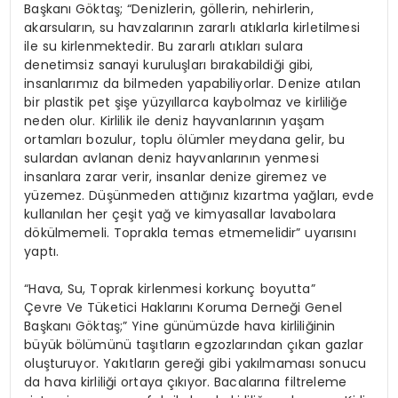
Başkanı Göktaş; “Denizlerin, göllerin, nehirlerin,
akarsuların, su havzalarının zararlı atıklarla kirletilmesi
ile su kirlenmektedir. Bu zararlı atıkları sulara
denetimsiz sanayi kuruluşları bırakabildiği gibi,
insanlarımız da bilmeden yapabiliyorlar. Denize atılan
bir plastik pet şişe yüzyıllarca kaybolmaz ve kirliliğe
neden olur. Kirlilik ile deniz hayvanlarının yaşam
ortamları bozulur, toplu ölümler meydana gelir, bu
sulardan avlanan deniz hayvanlarının yenmesi
insanlara zarar verir, insanlar denize giremez ve
yüzemez. Düşünmeden attığınız kızartma yağları, evde
kullanılan her çeşit yağ ve kimyasallar lavabolara
dökülmemeli. Toprakla temas etmemelidir” uyarısını
yaptı.
“Hava, Su, Toprak kirlenmesi korkunç boyutta”
Çevre Ve Tüketici Haklarını Koruma Derneği Genel
Başkanı Göktaş;” Yine günümüzde hava kirliliğinin
büyük bölümünü taşıtların egzozlarından çıkan gazlar
oluşturuyor. Yakıtların gereği gibi yakılmaması sonucu
da hava kirliliği ortaya çıkıyor. Bacalarına filtreleme