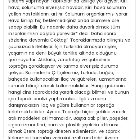
sistemi yapmayan fabrikalar da kirliliğe yol açıyor. Kirli
hava, solunuma elverişsiz havadır. Kirli hava solunum
yolları hastalıklarını artırır. Solunum organlarımızı yorar.
Hava kirliliği hiç beklemediğiniz anda ölümlere bile
sebep olabilir. Bu nedenle daha duyarlı olmak tüm
insanlarımızın başlıca görevidir” dedi. Daha sonra
sözlerine devamla Göktaş;” Topraklarımızda bilinçsiz ve
şuursuzca kirletiliyor. İşin farkında olmayan kişiler,
yaşamın ne denli büyük tehlike altında olduğunu
görmüyorlar. Atıklarla, zararlı ilaç ve gübrelerle
toprağın çoraklaşıyor ve tarıma elverişsiz duruma
geliyor. Bu nedenle Çiftçilerimiz, tarlada, bağda,
bahçede kullanacakları ilaç ve gübreleri, uzmanlarına
sorarak bilinçli olarak kullanmalıdırlar. Hangi gübrenin
hangi cins topraklarda yararlı olacağı bilmeli ve bunun
için toprak analizi yaptırmalıdır. İlgili uzmana
danışmaksızın ilaç ve gübre kullananlar toprağa
kirletmektedirler. Ayrıca Toprağa hiçbir şekilde zararlı
atık maddeleri atılmamalıdır. Başta atık piller, poşetler,
sigara izmaritleri, cam ve plastik şişelerin atılması
olmak üzere toprağı kirleten etkenlerdir. Ve toprak
kirlenmesi toprağın verimini azaltmaktadır. Ayrıca