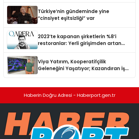
Türkiye’nin gündeminde yine
“cinsiyet eşitsizliği” var
2023’te kapanan şirketlerin %8’i
restoranlar: Yerli girişimden artan
maliyetlere çözüm
Viya Yatırım, Kooperatifçilik
Geleneğini Yaşatıyor; Kazandıran İş
Modeliyle Büyüyor
Haberin Doğru Adresi - Haberport.gen.tr