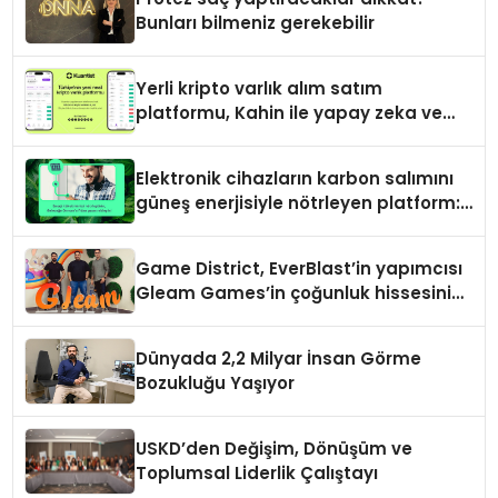
Bunları bilmeniz gerekebilir
Yerli kripto varlık alım satım
platformu, Kahin ile yapay zeka ve
blokzinciri ekosistemini birleştiriyor
Elektronik cihazların karbon salımını
güneş enerjisiyle nötrleyen platform:
Greenzy
Game District, EverBlast’in yapımcısı
Gleam Games’in çoğunluk hissesini
satın aldı
Dünyada 2,2 Milyar İnsan Görme
Bozukluğu Yaşıyor
USKD’den Değişim, Dönüşüm ve
Toplumsal Liderlik Çalıştayı