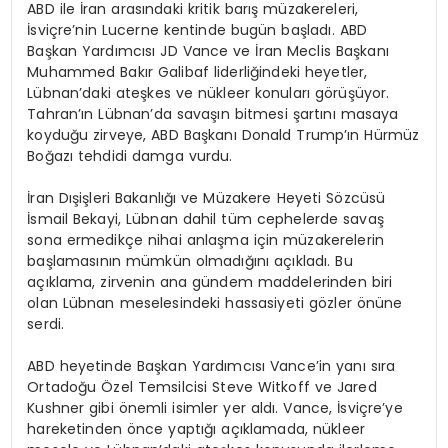
ABD ile İran arasındaki kritik barış müzakereleri,
İsviçre’nin Lucerne kentinde bugün başladı. ABD
Başkan Yardımcısı JD Vance ve İran Meclis Başkanı
Muhammed Bakır Galibaf liderliğindeki heyetler,
Lübnan’daki ateşkes ve nükleer konuları görüşüyor.
Tahran’ın Lübnan’da savaşın bitmesi şartını masaya
koyduğu zirveye, ABD Başkanı Donald Trump’ın Hürmüz
Boğazı tehdidi damga vurdu.
İran Dışişleri Bakanlığı ve Müzakere Heyeti Sözcüsü
İsmail Bekayi, Lübnan dahil tüm cephelerde savaş
sona ermedikçe nihai anlaşma için müzakerelerin
başlamasının mümkün olmadığını açıkladı. Bu
açıklama, zirvenin ana gündem maddelerinden biri
olan Lübnan meselesindeki hassasiyeti gözler önüne
serdi.
ABD heyetinde Başkan Yardımcısı Vance’in yanı sıra
Ortadoğu Özel Temsilcisi Steve Witkoff ve Jared
Kushner gibi önemli isimler yer aldı. Vance, İsviçre’ye
hareketinden önce yaptığı açıklamada, nükleer