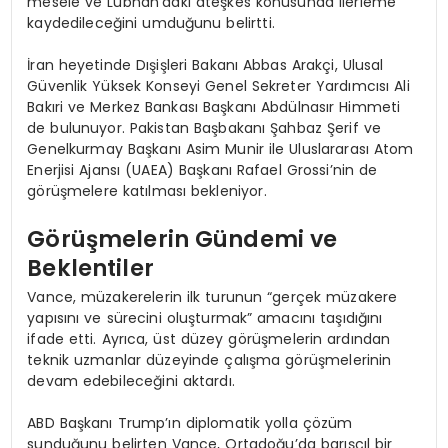
mesele ve Lübnan’daki ateşkes konusunda ilerleme
kaydedileceğini umduğunu belirtti.
İran heyetinde Dışişleri Bakanı Abbas Arakçi, Ulusal
Güvenlik Yüksek Konseyi Genel Sekreter Yardımcısı Ali
Bakıri ve Merkez Bankası Başkanı Abdülnasır Himmeti
de bulunuyor. Pakistan Başbakanı Şahbaz Şerif ve
Genelkurmay Başkanı Asim Munir ile Uluslararası Atom
Enerjisi Ajansı (UAEA) Başkanı Rafael Grossi’nin de
görüşmelere katılması bekleniyor.
Görüşmelerin Gündemi ve
Beklentiler
Vance, müzakerelerin ilk turunun “gerçek müzakere
yapısını ve sürecini oluşturmak” amacını taşıdığını
ifade etti. Ayrıca, üst düzey görüşmelerin ardından
teknik uzmanlar düzeyinde çalışma görüşmelerinin
devam edebileceğini aktardı.
ABD Başkanı Trump’ın diplomatik yolla çözüm
sunduğunu belirten Vance, Ortadoğu’da barışçıl bir