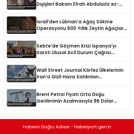
Dışişleri Bakanı Efrah Abdulaziz ez-
Zube Oldu
İsrail’den Lübnan’a Ağaç Sökme
Operasyonu 600 Yıllık Zeytin Ağaçları
Kökleriyle Götürüldü
Sebte’de Göçmen Krizi İspanya’yı
Sarstı Ulusal Acil Durum Çağrısı
Yapıldı
Wall Street Journal Körfez Ülkelerinin
İran’a Gizli Hava Saldırıları
Düzenlediğini İddia Etti
Brent Petrol Fiyatı Orta Doğu
Geriliminin Azalmasıyla 86 Dolar
Seviyesine Geriledi
Haberin Doğru Adresi - Haberport.gen.tr