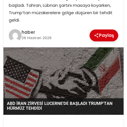
başladı. Tahran, Lübnan şartını masaya koyarken,
Trump’tan müzakerelere gölge düşüren bir tehdit
SPOR
geldi.
EĞITIM
haber
Paylaş
26 Haziran 2026
OTOMOBIL
TEKNOLOJI
EKONOMI