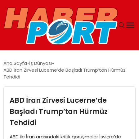
ANASAYFA
Ana Sayfa
İş Dünyası
ABD İran Zirvesi Lucerne’de Başladı Trump’tan Hürmüz
GUNCEL
Tehdidi
YAŞAM
ABD İran Zirvesi Lucerne’de
SAĞLIK
Başladı Trump’tan Hürmüz
Tehdidi
SPOR
ABD ile İran arasındaki kritik görüşmeler İsviçre’de
MAGAZIN