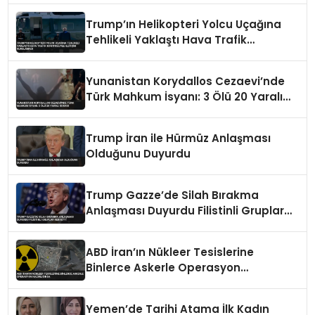
Trump’ın Helikopteri Yolcu Uçağına
Tehlikeli Yaklaştı Hava Trafik
Kontrolüyle İletişim Kurulamadı
Yunanistan Korydallos Cezaevi’nde
Türk Mahkum İsyanı: 3 Ölü 20 Yaralı
İddiası
Trump İran ile Hürmüz Anlaşması
Olduğunu Duyurdu
Trump Gazze’de Silah Bırakma
Anlaşması Duyurdu Filistinli Gruplar
Reddetti
ABD İran’ın Nükleer Tesislerine
Binlerce Askerle Operasyon
Hazırlığında
Yemen’de Tarihi Atama İlk Kadın