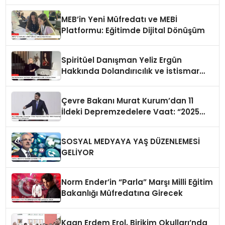
MEB’in Yeni Müfredatı ve MEBİ
Platformu: Eğitimde Dijital Dönüşüm
Spiritüel Danışman Yeliz Ergün
Hakkında Dolandırıcılık ve İstismar
İddiaları
Çevre Bakanı Murat Kurum’dan 11
İldeki Depremzedelere Vaat: “2025
Yılında Hiçbir Afetzede Evsiz
Kalmayacak”
SOSYAL MEDYAYA YAŞ DÜZENLEMESİ
GELİYOR
Norm Ender’in “Parla” Marşı Milli Eğitim
Bakanlığı Müfredatına Girecek
Kaan Erdem Erol, Birikim Okulları’nda