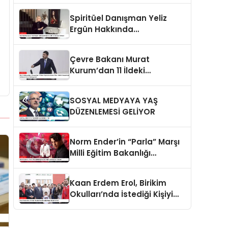
Spiritüel Danışman Yeliz
Ergün Hakkında
Dolandırıcılık ve İstismar
İddiaları
Çevre Bakanı Murat
Kurum’dan 11 İldeki
Depremzedelere Vaat:
“2025 Yılında Hiçbir Afetzede
SOSYAL MEDYAYA YAŞ
Evsiz Kalmayacak”
DÜZENLEMESİ GELİYOR
Norm Ender’in “Parla” Marşı
Milli Eğitim Bakanlığı
Müfredatına Girecek
Kaan Erdem Erol, Birikim
Okulları’nda İstediği Kişiyi
Okula Getirdi