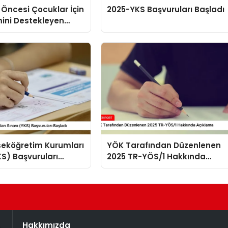
 Öncesi Çocuklar İçin
2025-YKS Başvuruları Başladı
imini Destekleyen
r Hazırlıyor
seköğretim Kurumları
YÖK Tarafından Düzenlenen
KS) Başvuruları
2025 TR-YÖS/1 Hakkında
Açıklama
Hakkımızda