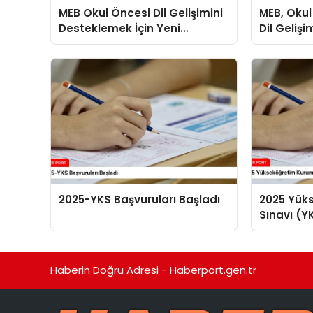
MEB Okul Öncesi Dil Gelişimini
MEB, Okul
Desteklemek İçin Yeni
Dil Geliş
Materyaller Hazırladı
Materyalle
2025-YKS Başvuruları Başladı
2025 Yük
Sınavı (Y
Başladı
Haberin Doğru Adresi - Haberport.gen.tr