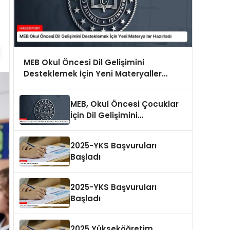
MEB Okul Öncesi Dil Gelişimini
Desteklemek İçin Yeni Materyaller
Hazırladı
MEB, Okul Öncesi Çocuklar
İçin Dil Gelişimini
Destekleyen Materyaller
Hazırlıyor
2025-YKS Başvuruları
Başladı
2025-YKS Başvuruları
Başladı
2025 Yükseköğretim