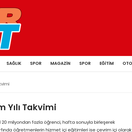
SAĞLIK
SPOR
MAGAZIN
SPOR
EĞITIM
OTO
kvimi
 Yılı Takvimi
l 20 milyondan fazla öğrenci, hafta sonuyla birleşerek
fında öğretmenlerin hizmet içi eğitimleri ise çevrim içi olarak