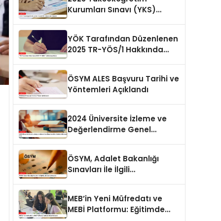
Kurumları Sınavı (YKS)
Başvuruları Başladı
YÖK Tarafından Düzenlenen
2025 TR-YÖS/1 Hakkında
Açıklama
ÖSYM ALES Başvuru Tarihi ve
Yöntemleri Açıklandı
2024 Üniversite İzleme ve
Değerlendirme Genel
Raporuna Göre Doktora
Mezunlarında Artış
ÖSYM, Adalet Bakanlığı
Sınavları İle İlgili
Açıklamalarda Bulundu
MEB’in Yeni Müfredatı ve
MEBİ Platformu: Eğitimde
Dijital Dönüşüm