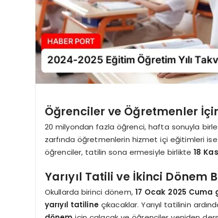
Öğrenciler ve Öğretmenler İçin
20 milyondan fazla öğrenci, hafta sonuyla bir
zarfında öğretmenlerin hizmet içi eğitimleri is
öğrenciler, tatilin sona ermesiyle birlikte
18 Ka
Yarıyıl Tatili ve İkinci Dönem 
Okullarda birinci dönem,
17 Ocak 2025 Cuma 
yarıyıl tatiline
çıkacaklar. Yarıyıl tatilinin ardı
dönem
için çalacak ve öğrenciler yeniden ders