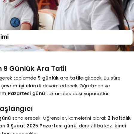
 9 Günlük Ara Tatil
leşerek toplamda
9 günlük ara tatil
e çıkacak. Bu süre
e
çevrim içi olarak
devam edecek. Öğretmen ve
sım Pazartesi günü
tekrar ders başı yapacaklar.
Başlangıcı
günü
sona erecek. Öğrenciler, karnelerini alarak
2 haftalık
ndan
3 Şubat 2025 Pazartesi günü
, ders zili bu kez
ikinci
 başı yapacaklar.