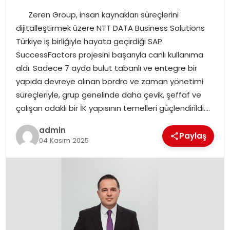
Zeren Group, insan kaynakları süreçlerini
SPOR
dijitalleştirmek üzere NTT DATA Business Solutions
Türkiye iş birliğiyle hayata geçirdiği SAP
EĞITIM
SuccessFactors projesini başarıyla canlı kullanıma
aldı. Sadece 7 ayda bulut tabanlı ve entegre bir
OTOMOBIL
yapıda devreye alınan bordro ve zaman yönetimi
süreçleriyle, grup genelinde daha çevik, şeffaf ve
TEKNOLOJI
çalışan odaklı bir İK yapısının temelleri güçlendirildi….
admin
EKONOMI
Paylaş
04 Kasım 2025