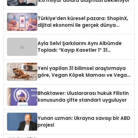
9,6 milyar dolara ulaşması bekleniyor
Türkiye’den küresel pazara: ShopinX,
dijital ekonomi ile gerçek dünya
alışverişini bir araya getirmeyi
hedefliyor
Ayla Selvi Şarkılarını Aynı Albümde
Topladı: “Kayıp Kasetler 1” 31
Temmuz’da Yayında
Yeni yapilan 31 bilimsel araştırmaya
göre, Vegan Köpek Maması ve Vegan
Kedi Mamasının İyi Sindirildiğini
Ortaya Koydu
Bhaktawer: Uluslararası hukuk Filistin
konusunda çifte standart uyguluyor
Yunan uzman: Ukrayna savaşı bir ABD
projesi