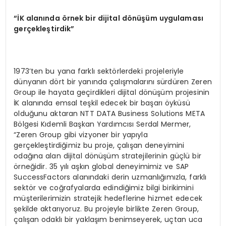
“
İK alanında
ö
rnek bir dijital d
ö
nüşüm uygulaması
gerçekleştirdik”
1973’ten bu yana farklı sektörlerdeki projeleriyle
dünyanın dört bir yanında çalışmalarını sürdüren Zeren
Group ile hayata geçirdikleri dijital dönüşüm projesinin
İK alanında emsal teşkil edecek bir başarı öyküsü
olduğunu aktaran NTT DATA Business Solutions META
Bölgesi Kıdemli Başkan Yardımcısı Serdal Mermer,
“Zeren Group gibi vizyoner bir yapıyla
gerçekleştirdiğimiz bu proje, çalışan deneyimini
odağına alan dijital dönüşüm stratejilerinin güçlü bir
örneğidir. 35 yılı aşkın global deneyimimiz ve SAP
SuccessFactors alanındaki derin uzmanlığımızla, farklı
sektör ve coğrafyalarda edindiğimiz bilgi birikimini
müşterilerimizin stratejik hedeflerine hizmet edecek
şekilde aktarıyoruz. Bu projeyle birlikte Zeren Group,
çalışan odaklı bir yaklaşım benimseyerek, uçtan uca