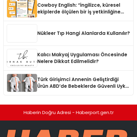
Cowboy English: “İngilizce, küresel
ekiplerde ölçülen bir iş yetkinliğine
dönüşüyor”
Nükleer Tıp Hangi Alanlarda Kullanılır?
Kalıcı Makyaj Uygulaması Öncesinde
Nelere Dikkat Edilmelidir?
Türk Girişimci Annenin Geliştirdiği
Ürün ABD’de Bebeklerde Güvenli Uyku
Standardına Yeni Bir Bakış Açısı
Getiriyor.
Haberin Doğru Adresi - Haberport.gen.tr