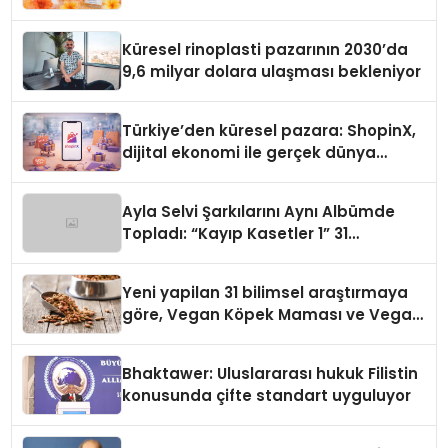
Küresel rinoplasti pazarının 2030’da
9,6 milyar dolara ulaşması bekleniyor
Türkiye’den küresel pazara: ShopinX,
dijital ekonomi ile gerçek dünya
alışverişini bir araya getirmeyi
hedefliyor
Ayla Selvi Şarkılarını Aynı Albümde
Topladı: “Kayıp Kasetler 1” 31
Temmuz’da Yayında
Yeni yapilan 31 bilimsel araştırmaya
göre, Vegan Köpek Maması ve Vegan
Kedi Mamasının İyi Sindirildiğini
Ortaya Koydu
Bhaktawer: Uluslararası hukuk Filistin
konusunda çifte standart uyguluyor