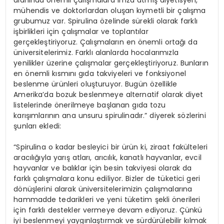
alanında önemli çalışmalara imza atmış diyetisyen,
mühendis ve doktorlardan oluşan kıymetli bir çalışma
grubumuz var. Spirulina özelinde sürekli olarak farklı
işbirlikleri için çalışmalar ve toplantılar
gerçekleştiriyoruz. Çalışmaların en önemli ortağı da
üniversitelerimiz. Farklı alanlarda hocalarımızla
yenilikler üzerine çalışmalar gerçekleştiriyoruz. Bunların
en önemli kısmını gıda takviyeleri ve fonksiyonel
beslenme ürünleri oluşturuyor. Bugün özellikle
Amerika’da bozuk beslenmeye alternatif olarak diyet
listelerinde önerilmeye başlanan gıda tozu
karışımlarının ana unsuru spirulinadır.” diyerek sözlerini
şunları ekledi:
“Spirulina o kadar besleyici bir ürün ki, ziraat fakülteleri
aracılığıyla yarış atları, arıcılık, kanatlı hayvanlar, evcil
hayvanlar ve balıklar için besin takviyesi olarak da
farklı çalışmalara konu ediliyor. Bizler de tüketici geri
dönüşlerini alarak üniversitelerimizin çalışmalarına
hammadde tedarikleri ve yeni tüketim şekli önerileri
için farklı destekler vermeye devam ediyoruz. Çünkü
iyi beslenmeyi yaygınlaştırmak ve sürdürülebilir kılmak