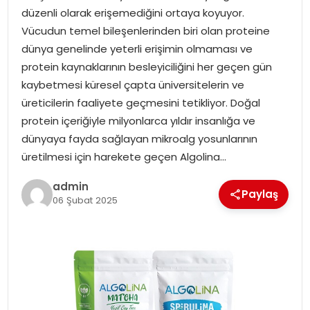
düzenli olarak erişemediğini ortaya koyuyor.
Vücudun temel bileşenlerinden biri olan proteine
SPOR
dünya genelinde yeterli erişimin olmaması ve
protein kaynaklarının besleyiciliğini her geçen gün
EĞITIM
kaybetmesi küresel çapta üniversitelerin ve
üreticilerin faaliyete geçmesini tetikliyor. Doğal
OTOMOBIL
protein içeriğiyle milyonlarca yıldır insanlığa ve
dünyaya fayda sağlayan mikroalg yosunlarının
TEKNOLOJI
üretilmesi için harekete geçen Algolina…
EKONOMI
admin
Paylaş
06 Şubat 2025