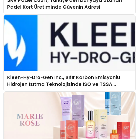
SRV Padel Court, Türkiye’den Dünyaya Uzanan
Padel Kort Üretiminde Güvenin Adresi
Kleen-Hy-Dro-Gen Inc., Sıfır Karbon Emisyonlu
Hidrojen Isıtma Teknolojisinde ISO ve TSSA
Düzenleyici Onaylarını Aldı