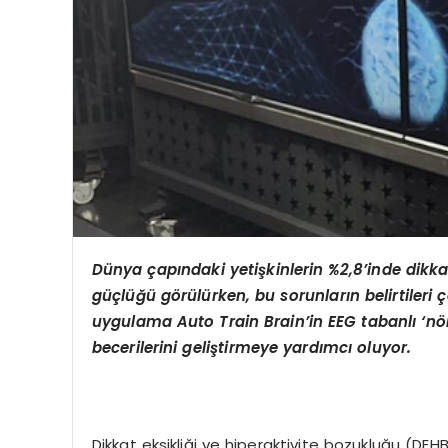
Dünya çapındaki yetişkinlerin %2,8’inde dikk
güçlüğü g
ö
rülürken, bu sorunların belirtileri
uygulama Auto Train Brain’in EEG tabanlı ‘n
ö
becerilerini geliştirmeye yardımcı oluyor.
Dikkat eksikliği ve hiperaktivite bozukluğu (DE