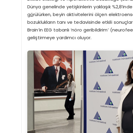
Dünya genelinde yetişkinlerin yaklaşık %2,8’inde
g
ö
rülürken, beyin aktivitelerini ölçen elektroe
bozuklukların tanı ve tedavisinde etkili sonuçla
Brain’in EEG tabanlı ‘nöro geribildirim’ (neurof
geliştirmeye yardımcı oluyor.