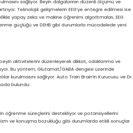
turulmasını sağlıyor. Beyin dalgalarının düzenli ölçümü ve
 artırıyor. Teknolojik gelişmelerin EEG’ye entegre edilmesi ise
ellikle yapay zeka ve makine öğrenimi algoritmaları, EEG
öğrenme güçlüğü ve DEHB gibi durumlarla mücadelede yeni
n beyin aktivitelerini düzenleyerek dikkat, odaklanma ve
unuyor. Bu yöntem, Glutamat/GABA dengesi üzerinde
ılar kurulmasını sağlıyor. Auto Train Brain’in Kurucusu ve Dr.
amada bulundu:
rin öğrenme süreçlerini destekliyor ve potansiyellerini
otizm ve konuşma bozukluğu gibi durumlarda etkili sonuçlar