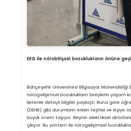
EEG
ile n
ö
robilişsel bozuklukların
ö
nüne geçi
Bahçeşehir Üniversitesi Bilgisayar Mühendisliğ
nörogelişimsel bozuklukların bireylerin yaşam ka
ileterek detaylı bilgiler paylaştı. Buna göre öğ
(DEHB) gibi durumların erken teşhisi ve kişiye 
büyük önem taşıyor. Beynin elektriksel aktivitel
çıkıyor. Bu yöntem ile nörogelişimsel bozukluklar