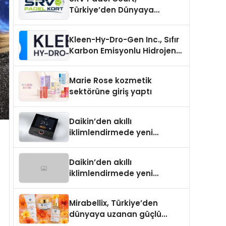
Türkiye’den Dünyaya
Uzanan Padel Kort
Üretiminde Güvenin Adresi
Kleen-Hy-Dro-Gen Inc., Sıfır
Karbon Emisyonlu Hidrojen
Isıtma Teknolojisinde ISO ve
TSSA Düzenleyici Onaylarını
Marie Rose kozmetik
Aldı
sektörüne giriş yaptı
Daikin’den akıllı
iklimlendirmede yeni
dönem: Madoka Plus
Türkiye’de
Daikin’den akıllı
iklimlendirmede yeni
dönem: Madoka Plus
Türkiye’de
Mirabellix, Türkiye’den
dünyaya uzanan güçlü
büyümesini sürdürüyor