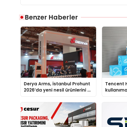
Benzer Haberler
Derya Arms, İstanbul Prohunt
Tencent 
2026’da yeni nesil ürünlerini ve
kullanım
global marka vizyonunu
sergiledi