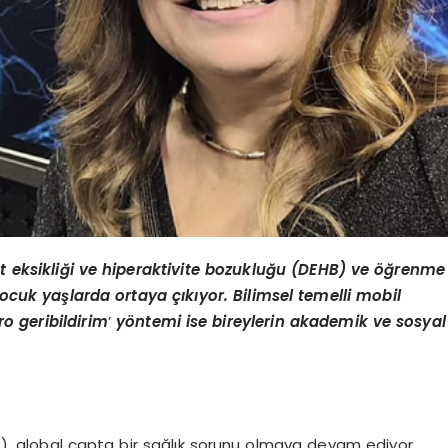
at eksikliği ve hiperaktivite bozukluğu (DEHB) ve öğrenme
 çocuk yaşlarda ortaya çıkıyor. Bilimsel temelli mobil
ro geribildirim
’
y
ö
ntemi ise bireylerin akademik ve sosyal
HB), global çapta bir sağlık sorunu olmaya devam ediyor.