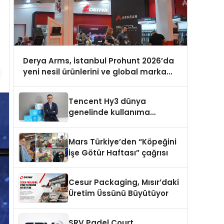
Derya Arms, İstanbul Prohunt 2026’da
yeni nesil ürünlerini ve global marka
vizyonunu sergiledi
Tencent Hy3 dünya
genelinde kullanıma
sunuldu
Mars Türkiye’den “Köpeğini
İşe Götür Haftası” çağrısı
Cesur Packaging, Mısır’daki
Üretim Üssünü Büyütüyor
SRV Padel Court,