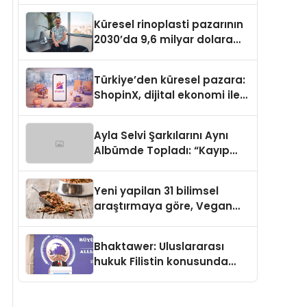
Küresel rinoplasti pazarının
2030’da 9,6 milyar dolara
ulaşması bekleniyor
Türkiye’den küresel pazara:
ShopinX, dijital ekonomi ile
gerçek dünya alışverişini bir
araya getirmeyi hedefliyor
Ayla Selvi Şarkılarını Aynı
Albümde Topladı: “Kayıp
Kasetler 1” 31 Temmuz’da
Yayında
Yeni yapilan 31 bilimsel
araştırmaya göre, Vegan
Köpek Maması ve Vegan
Kedi Mamasının İyi
Bhaktawer: Uluslararası
Sindirildiğini Ortaya Koydu
hukuk Filistin konusunda
çifte standart uyguluyor