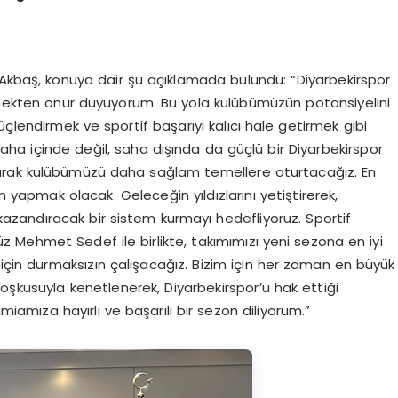
 Akbaş, konuya dair şu açıklamada bulundu: “Diyarbekirspor
enmekten onur duyuyorum. Bu yola kulübümüzün potansiyelini
çlendirmek ve sportif başarıyı kalıcı hale getirmek gibi
ha içinde değil, saha dışında da güçlü bir Diyarbekirspor
layarak kulübümüzü daha sağlam temellere oturtacağız. En
m yapmak olacak. Geleceğin yıldızlarını yetiştirerek,
 kazandıracak bir sistem kurmayı hedefliyoruz. Sportif
 Mehmet Sedef ile birlikte, takımımızı yeni sezona en iyi
 için durmaksızın çalışacağız. Bizim için her zaman en büyük
oşkusuyla kenetlenerek, Diyarbekirspor’u hak ettiği
mıza hayırlı ve başarılı bir sezon diliyorum.”