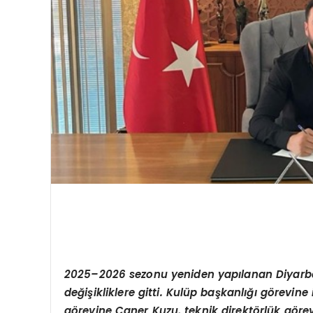
2025–2026 sezonu yeniden yapılanan Diyarbe
değişikliklere gitti. Kulü
p ba
şkanlığı g
ö
revine 
g
ö
revine Caner Kuzu, teknik direkt
ö
rlük g
ö
re