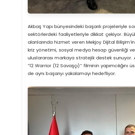
Akbaş Yapı bünyesindeki başarılı projeleriyle s
sektörlerdeki faaliyetleriyle dikkat çekiyor. Büyük
alanlarında hizmet veren Mekjoy Dijital Bilişim’in 
kriz yönetimi, sosyal medya hesap güvenliği ve S
uluslararası markaya stratejik destek sunuyor. Ayr
“12 Warrior (12 Savaşçı)” filminin yapımcılığın
de aynı başarıyı yakalamayı hedefliyor.