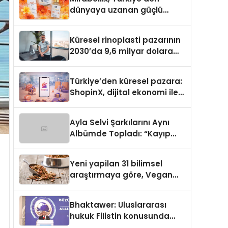
dünyaya uzanan güçlü
büyümesini sürdürüyor
Küresel rinoplasti pazarının
2030’da 9,6 milyar dolara
ulaşması bekleniyor
Türkiye’den küresel pazara:
ShopinX, dijital ekonomi ile
gerçek dünya alışverişini bir
araya getirmeyi hedefliyor
Ayla Selvi Şarkılarını Aynı
Albümde Topladı: “Kayıp
Kasetler 1” 31 Temmuz’da
Yayında
Yeni yapilan 31 bilimsel
araştırmaya göre, Vegan
Köpek Maması ve Vegan
Kedi Mamasının İyi
Bhaktawer: Uluslararası
Sindirildiğini Ortaya Koydu
hukuk Filistin konusunda
çifte standart uyguluyor