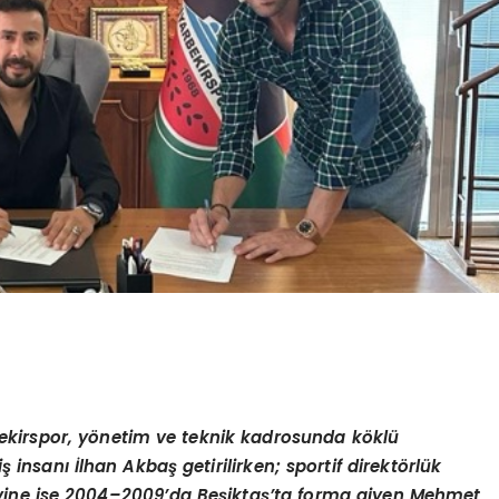
kirspor, y
ö
netim ve teknik kadrosunda k
ö
klü
iş insanı İlhan Akbaş getirilirken; sportif direkt
ö
rlük
vine ise 2004–2009
’
da Be
şiktaş’ta forma giyen Mehmet