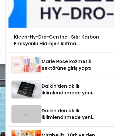
Kleen-Hy-Dro-Gen Inc., Sıfır Karbon
Emisyonlu Hidrojen Isıtma
Teknolojisinde ISO ve TSSA Düzenleyici
Onaylarını Aldı
Marie Rose kozmetik
sektörüne giriş yaptı
Daikin’den akıllı
iklimlendirmede yeni
dönem: Madoka Plus
Türkiye’de
Daikin’den akıllı
iklimlendirmede yeni
dönem: Madoka Plus
Türkiye’de
Mirabellix, Türkiye’den