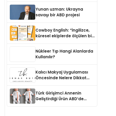
Yunan uzman: Ukrayna
savaşı bir ABD projesi
Cowboy English: “İngilizce,
küresel ekiplerde ölçülen bir
iş yetkinliğine dönüşüyor”
Nükleer Tıp Hangi Alanlarda
Kullanılır?
Kalıcı Makyaj Uygulaması
Öncesinde Nelere Dikkat
Edilmelidir?
Türk Girişimci Annenin
Geliştirdiği Ürün ABD’de
Bebeklerde Güvenli Uyku
Standardına Yeni Bir Bakış
Açısı Getiriyor.