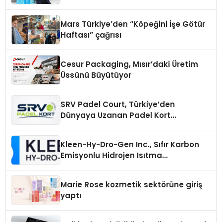
Mars Türkiye’den “Köpeğini İşe Götür
Haftası” çağrısı
Cesur Packaging, Mısır’daki Üretim
Üssünü Büyütüyor
SRV Padel Court, Türkiye’den
Dünyaya Uzanan Padel Kort
Üretiminde Güvenin Adresi
Kleen-Hy-Dro-Gen Inc., Sıfır Karbon
Emisyonlu Hidrojen Isıtma
Teknolojisinde ISO ve TSSA
Düzenleyici Onaylarını Aldı
Marie Rose kozmetik sektörüne giriş
yaptı