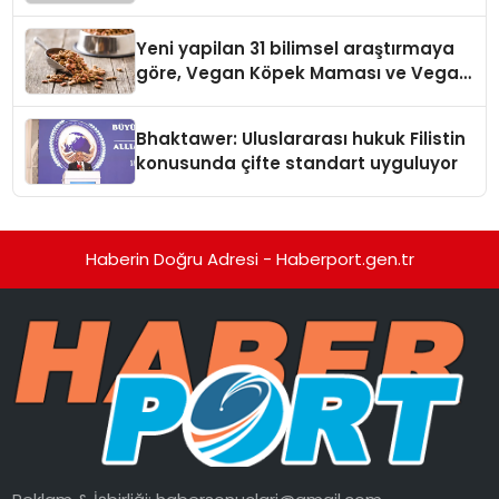
Temmuz’da Yayında
Yeni yapilan 31 bilimsel araştırmaya
göre, Vegan Köpek Maması ve Vegan
Kedi Mamasının İyi Sindirildiğini
Ortaya Koydu
Bhaktawer: Uluslararası hukuk Filistin
konusunda çifte standart uyguluyor
Haberin Doğru Adresi - Haberport.gen.tr