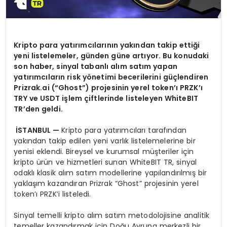
Kripto para yat
ı
r
ı
mc
ı
lar
ı
n
ı
n yak
ı
ndan takip etti
ğ
i
yeni listelemeler, g
ü
nden g
ü
ne art
ı
yor. Bu konudaki
son haber, sinyal tabanl
ı
al
ı
m sat
ı
m yapan
yat
ı
r
ı
mc
ı
lar
ı
n risk y
ö
netimi becerilerini g
üç
lendiren
Prizrak.ai (
“Ghost”
) projesinin yerel token
’ı
PRZK
’ı
TRY ve USDT i
ş
lem
ç
iftlerinde listeleyen WhiteBIT
TR
’
den geldi.
İ
STANBUL
—
Kripto para yatırımcıları tarafından
yakından takip edilen yeni varlık listelemelerine bir
yenisi eklendi. Bireysel ve kurumsal müşteriler için
kripto ürün ve hizmetleri sunan WhiteBIT TR, sinyal
odaklı klasik alım satım modellerine yapılandırılmış bir
yaklaşım kazandıran Prizrak “Ghost” projesinin yerel
token’ı PRZK’i listeledi.
Sinyal temelli kripto alım satım metodolojisine analitik
temeller kazandırmak için Doğu Avrupa merkezli bir