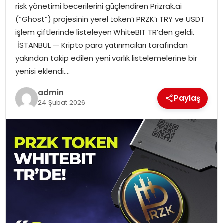
risk yönetimi becerilerini güçlendiren Prizrak.ai
(“Ghost”) projesinin yerel token’ı PRZK’ı TRY ve USDT
SPOR
işlem çiftlerinde listeleyen WhiteBIT TR’den geldi.
İSTANBUL — Kripto para yatırımcıları tarafından
EĞITIM
yakından takip edilen yeni varlık listelemelerine bir
yenisi eklendi….
OTOMOBIL
admin
Paylaş
24 Şubat 2026
TEKNOLOJI
EKONOMI