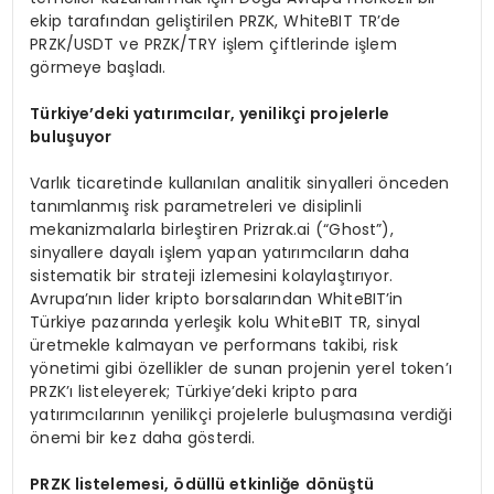
ekip tarafından geliştirilen PRZK, WhiteBIT TR’de
PRZK/USDT ve PRZK/TRY işlem çiftlerinde işlem
görmeye başladı.
T
ü
rkiye
’
deki yat
ı
r
ı
mc
ı
lar, yenilik
ç
i projelerle
bulu
ş
uyor
Varlık ticaretinde kullanılan analitik sinyalleri önceden
tanımlanmış risk parametreleri ve disiplinli
mekanizmalarla birleştiren Prizrak.ai (“Ghost”),
sinyallere dayalı işlem yapan yatırımcıların daha
sistematik bir strateji izlemesini kolaylaştırıyor.
Avrupa’nın lider kripto borsalarından WhiteBIT’in
Türkiye pazarında yerleşik kolu WhiteBIT TR, sinyal
üretmekle kalmayan ve performans takibi, risk
yönetimi gibi özellikler de sunan projenin yerel token’ı
PRZK’ı listeleyerek; Türkiye’deki kripto para
yatırımcılarının yenilikçi projelerle buluşmasına verdiği
önemi bir kez daha gösterdi.
PRZK listelemesi,
ö
d
ü
ll
ü
etkinli
ğ
e d
ö
n
üş
t
ü