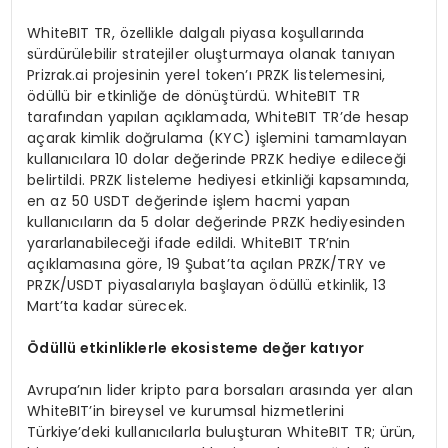
WhiteBIT TR, özellikle dalgalı piyasa koşullarında
sürdürülebilir stratejiler oluşturmaya olanak tanıyan
Prizrak.ai projesinin yerel token’ı PRZK listelemesini,
ödüllü bir etkinliğe de dönüştürdü. WhiteBIT TR
tarafından yapılan açıklamada, WhiteBIT TR’de hesap
açarak kimlik doğrulama (KYC) işlemini tamamlayan
kullanıcılara 10 dolar değerinde PRZK hediye edileceği
belirtildi. PRZK listeleme hediyesi etkinliği kapsamında,
en az 50 USDT değerinde işlem hacmi yapan
kullanıcıların da 5 dolar değerinde PRZK hediyesinden
yararlanabileceği ifade edildi. WhiteBIT TR’nin
açıklamasına göre, 19 Şubat’ta açılan PRZK/TRY ve
PRZK/USDT piyasalarıyla başlayan ödüllü etkinlik, 13
Mart’ta kadar sürecek.
Ö
d
ü
ll
ü
etkinliklerle ekosisteme de
ğ
er kat
ı
yor
Avrupa’nın lider kripto para borsaları arasında yer alan
WhiteBIT’in bireysel ve kurumsal hizmetlerini
Türkiye’deki kullanıcılarla buluşturan WhiteBIT TR; ürün,