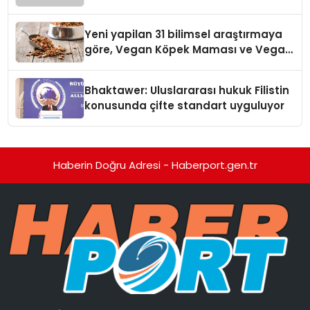
Temmuz’da Yayında
Yeni yapilan 31 bilimsel araştırmaya
göre, Vegan Köpek Maması ve Vegan
Kedi Mamasının İyi Sindirildiğini
Ortaya Koydu
Bhaktawer: Uluslararası hukuk Filistin
konusunda çifte standart uyguluyor
Haberin Doğru Adresi - Haberport.gen.tr