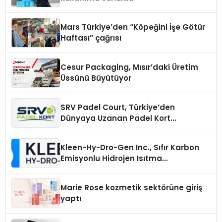
Mars Türkiye’den “Köpeğini İşe Götür
Haftası” çağrısı
Cesur Packaging, Mısır’daki Üretim
Üssünü Büyütüyor
SRV Padel Court, Türkiye’den
Dünyaya Uzanan Padel Kort
Üretiminde Güvenin Adresi
Kleen-Hy-Dro-Gen Inc., Sıfır Karbon
Emisyonlu Hidrojen Isıtma
Teknolojisinde ISO ve TSSA
Düzenleyici Onaylarını Aldı
Marie Rose kozmetik sektörüne giriş
yaptı