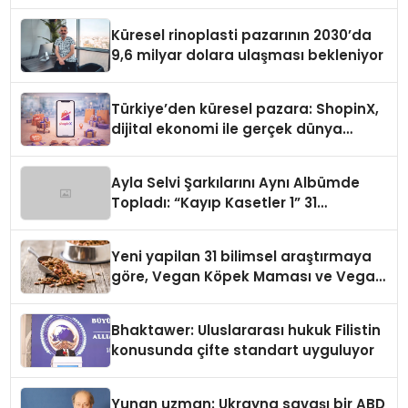
Küresel rinoplasti pazarının 2030’da
9,6 milyar dolara ulaşması bekleniyor
Türkiye’den küresel pazara: ShopinX,
dijital ekonomi ile gerçek dünya
alışverişini bir araya getirmeyi
hedefliyor
Ayla Selvi Şarkılarını Aynı Albümde
Topladı: “Kayıp Kasetler 1” 31
Temmuz’da Yayında
Yeni yapilan 31 bilimsel araştırmaya
göre, Vegan Köpek Maması ve Vegan
Kedi Mamasının İyi Sindirildiğini
Ortaya Koydu
Bhaktawer: Uluslararası hukuk Filistin
konusunda çifte standart uyguluyor
Yunan uzman: Ukrayna savaşı bir ABD