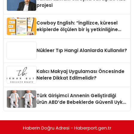
projesi
Cowboy English: “İngilizce, küresel
ekiplerde ölçülen bir iş yetkinliğine
dönüşüyor”
Nükleer Tıp Hangi Alanlarda Kullanılır?
Kalıcı Makyaj Uygulaması Öncesinde
Nelere Dikkat Edilmelidir?
Türk Girişimci Annenin Geliştirdiği
Ürün ABD’de Bebeklerde Güvenli Uyku
Standardına Yeni Bir Bakış Açısı
Getiriyor.
Haberin Doğru Adresi - Haberport.gen.tr