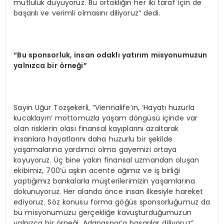
mutluluk duyuyoruz. Bu ortaklığın her iki taraf için de
başarılı ve verimli olmasını diliyoruz” dedi.
“
Bu sponsorluk, insan odaklı yatırım misyonumuzun
yalnızca bir
ö
rneği”
Sayın Uğur Tozşekerli, “Viennalife’ın, ‘Hayatı huzurla
kucaklayın’ mottomuzla yaşam döngüsü içinde var
olan risklerin olası finansal kayıplarını azaltarak
insanlara hayatlarını daha huzurlu bir şekilde
yaşamalarına yardımcı olma gayemizi ortaya
koyuyoruz. Üç bine yakın finansal uzmandan oluşan
ekibimiz, 700’ü aşkın acente ağımız ve iş birliği
yaptığımız bankalarla müşterilerimizin yaşamlarına
dokunuyoruz. Her alanda önce insan ilkesiyle hareket
ediyoruz. Söz konusu forma göğüs sponsorluğumuz da
bu misyonumuzu gerçekliğe kavuşturduğumuzun
yalnızca bir örneği. Adanaspor’a başarılar diliyoruz”