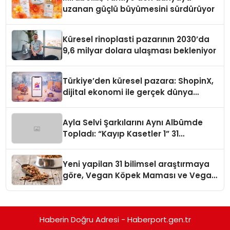
uzanan güçlü büyümesini sürdürüyor
Küresel rinoplasti pazarının 2030’da
9,6 milyar dolara ulaşması bekleniyor
Türkiye’den küresel pazara: ShopinX,
dijital ekonomi ile gerçek dünya
alışverişini bir araya getirmeyi
hedefliyor
Ayla Selvi Şarkılarını Aynı Albümde
Topladı: “Kayıp Kasetler 1” 31
Temmuz’da Yayında
Yeni yapilan 31 bilimsel araştırmaya
göre, Vegan Köpek Maması ve Vegan
Kedi Mamasının İyi Sindirildiğini
Ortaya Koydu
Haberin Doğru Adresi - Haberport.gen.tr