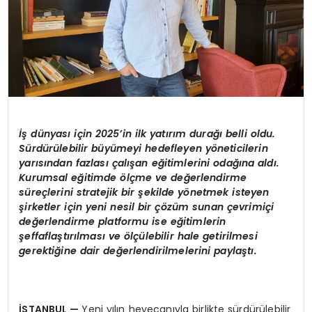
İş dünyası iç
in 2025
’
in ilk yatırı
m dura
ğı belli oldu.
Sürdürülebilir büyümeyi hedefleyen y
ö
neticilerin
yarısından fazlası çalışan eğitimlerini odağına aldı.
Kurumsal eğitimde
ö
lçme ve değerlendirme
süreçlerini stratejik bir şekilde y
ö
netmek isteyen
şirketler için yeni nesil bir çözüm sunan çevrimiç
i
de
ğerlendirme platformu ise eğitimlerin
şeffaflaştırılması
ve
ö
lçülebilir hale getirilmesi
gerektiğine dair değerlendirilmelerini paylaştı.
İSTANBUL
—
Yeni yılın heyecanıyla birlikte sürdürülebilir