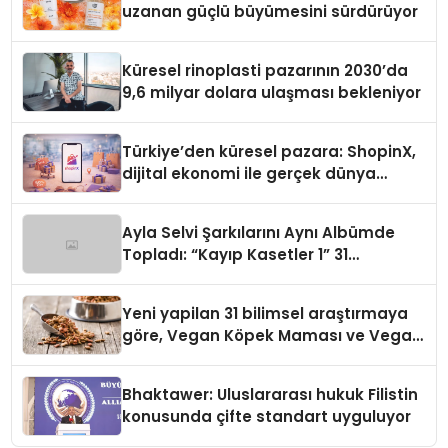
uzanan güçlü büyümesini sürdürüyor
Küresel rinoplasti pazarının 2030’da
9,6 milyar dolara ulaşması bekleniyor
Türkiye’den küresel pazara: ShopinX,
dijital ekonomi ile gerçek dünya
alışverişini bir araya getirmeyi
hedefliyor
Ayla Selvi Şarkılarını Aynı Albümde
Topladı: “Kayıp Kasetler 1” 31
Temmuz’da Yayında
Yeni yapilan 31 bilimsel araştırmaya
göre, Vegan Köpek Maması ve Vegan
Kedi Mamasının İyi Sindirildiğini
Ortaya Koydu
Bhaktawer: Uluslararası hukuk Filistin
konusunda çifte standart uyguluyor