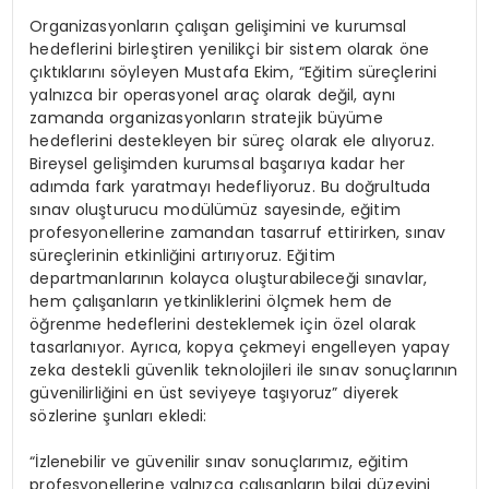
Organizasyonların çalışan gelişimini ve kurumsal
hedeflerini birleştiren yenilikçi bir sistem olarak öne
çıktıklarını söyleyen Mustafa Ekim, “Eğitim süreçlerini
yalnızca bir operasyonel araç olarak değil, aynı
zamanda organizasyonların stratejik büyüme
hedeflerini destekleyen bir süreç olarak ele alıyoruz.
Bireysel gelişimden kurumsal başarıya kadar her
adımda fark yaratmayı hedefliyoruz. Bu doğrultuda
sınav oluşturucu modülümüz sayesinde, eğitim
profesyonellerine zamandan tasarruf ettirirken, sınav
süreçlerinin etkinliğini artırıyoruz. Eğitim
departmanlarının kolayca oluşturabileceği sınavlar,
hem çalışanların yetkinliklerini ölçmek hem de
öğrenme hedeflerini desteklemek için özel olarak
tasarlanıyor. Ayrıca, kopya çekmeyi engelleyen yapay
zeka destekli güvenlik teknolojileri ile sınav sonuçlarının
güvenilirliğini en üst seviyeye taşıyoruz” diyerek
sözlerine şunları ekledi:
“İzlenebilir ve güvenilir sınav sonuçlarımız, eğitim
profesyonellerine yalnızca çalışanların bilgi düzeyini