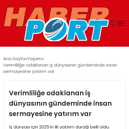
ANASAYFA
Ana Sayfa
Yaşam
Verimliliğe odaklanan iş dünyasının gündeminde insan
GUNCEL
sermayesine yatırım var
YAŞAM
Verimliliğe odaklanan iş
SAĞLIK
dünyasının gündeminde insan
sermayesine yatırım var
SPOR
İş dünyası için 2025’in ilk yatırım durağı belli oldu.
MAGAZIN