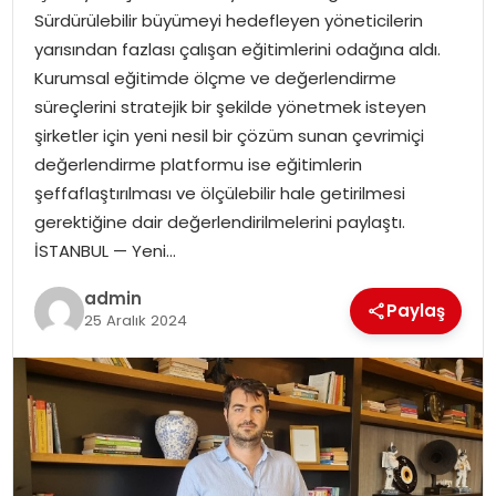
Sürdürülebilir büyümeyi hedefleyen yöneticilerin
yarısından fazlası çalışan eğitimlerini odağına aldı.
SPOR
Kurumsal eğitimde ölçme ve değerlendirme
süreçlerini stratejik bir şekilde yönetmek isteyen
EĞITIM
şirketler için yeni nesil bir çözüm sunan çevrimiçi
değerlendirme platformu ise eğitimlerin
OTOMOBIL
şeffaflaştırılması ve ölçülebilir hale getirilmesi
gerektiğine dair değerlendirilmelerini paylaştı.
TEKNOLOJI
İSTANBUL — Yeni…
EKONOMI
admin
Paylaş
25 Aralık 2024