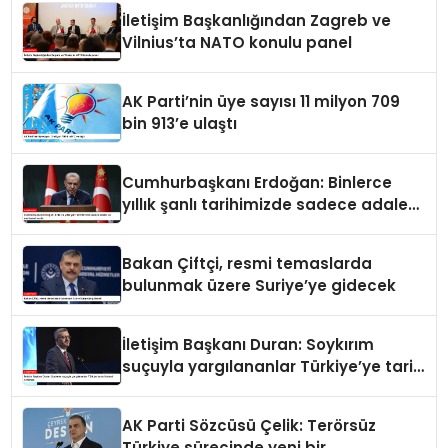
İletişim Başkanlığından Zagreb ve
Vilnius’ta NATO konulu panel
AK Parti’nin üye sayısı 11 milyon 709
bin 913’e ulaştı
Cumhurbaşkanı Erdoğan: Binlerce
yıllık şanlı tarihimizde sadece adalet
ve merhamet vardır
Bakan Çiftçi, resmi temaslarda
bulunmak üzere Suriye’ye gidecek
İletişim Başkanı Duran: Soykırım
suçuyla yargılananlar Türkiye’ye tarih
dersi veremez
AK Parti Sözcüsü Çelik: Terörsüz
Türkiye sürecinde yeni bir