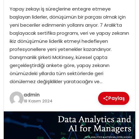
Yapay zekayı iş süreçlerine entegre etmeye
SPOR
başlayan liderler, dönüşümün bir parçası olmak için
yeni beceriler edinmenin yollarını arıyor. 7 Aralık’ta
EĞITIM
başlayacak sertifika programı, veri ve yapay zekanın
ikiz dönüşümüne liderlik etmeyi hedefleyen
OTOMOBIL
profesyonellere yeni yetenekler kazandırıyor.
Danışmanlık şirketi McKinsey, küresel çapta
TEKNOLOJI
gerçekleştirdiği ankete göre, yapay zekanın
önümüzdeki yıllarda tüm sektörlerde geri
EKONOMI
dönülemez değişiklikler yaratacağını ve…
admin
Paylaş
18 Kasım 2024