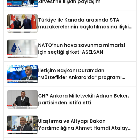
Zirvesi’ne ilişkin paylaşım
Türkiye ile Kanada arasında STA
müzakerelerinin başlatılmasına ilişkin
ortak bildiri
NATO’nun hava savunma mimarisi
için seçtiği şirket: ASELSAN
İletişim Başkanı Duran’dan
“Müttefikler Ankara’da” programı
paylaşımı
CHP Ankara Milletvekili Adnan Beker,
partisinden istifa etti
Ulaştırma ve Altyapı Bakan
Yardımcılığına Ahmet Hamdi Atalay
atandı