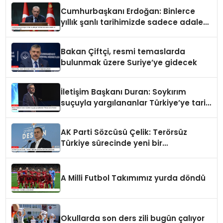
Cumhurbaşkanı Erdoğan: Binlerce
yıllık şanlı tarihimizde sadece adalet
ve merhamet vardır
Bakan Çiftçi, resmi temaslarda
bulunmak üzere Suriye’ye gidecek
İletişim Başkanı Duran: Soykırım
suçuyla yargılananlar Türkiye’ye tarih
dersi veremez
AK Parti Sözcüsü Çelik: Terörsüz
Türkiye sürecinde yeni bir
aşamadayız
A Milli Futbol Takımımız yurda döndü
Okullarda son ders zili bugün çalıyor