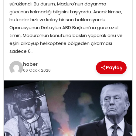
sürüklendi. Bu durum, Maduro’nun dayanma
gücünün kalmadığı bilgisini taşıyordu. Ancak kimse,
SPOR
bu kadar hızlı ve kolay bir son beklemiyordu.
Operasyonun Detayları ABD Başkanı’na göre özel
EĞITIM
timin, Maduro’nun konutuna baskın yaparak onu ve
eşini alıkoyup helikopterle bölgeden çıkarması
OTOMOBIL
sadece 6…
TEKNOLOJI
haber
Paylaş
06 Ocak 2026
EKONOMI