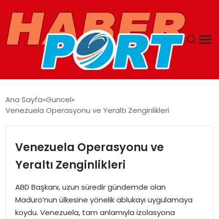
ANASAYFA
Ana Sayfa
Guncel
Venezuela Operasyonu ve Yeraltı Zenginlikleri
GUNCEL
YAŞAM
Venezuela Operasyonu ve
Yeraltı Zenginlikleri
SAĞLIK
ABD Başkanı, uzun süredir gündemde olan
SPOR
Maduro’nun ülkesine yönelik ablukayı uygulamaya
koydu. Venezuela, tam anlamıyla izolasyona
MAGAZIN